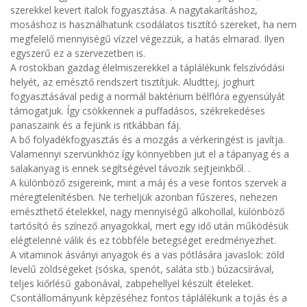
szerekkel kevert italok fogyasztása. A nagytakarításhoz,
mosáshoz is használhatunk csodálatos tisztító szereket, ha nem
megfelelő mennyiségű vízzel végezzük, a hatás elmarad. Ilyen
egyszerű ez a szervezetben is.
A rostokban gazdag élelmiszerekkel a táplálékunk felszívódási
helyét, az emésztő rendszert tisztítjuk. Aludttej, joghurt
fogyasztásával pedig a normál baktérium bélflóra egyensúlyát
támogatjuk. Így csökkennek a puffadásos, székrekedéses
panaszaink és a fejünk is ritkábban fáj.
A bő folyadékfogyasztás és a mozgás a vérkeringést is javítja.
Valamennyi szervünkhöz így könnyebben jut el a tápanyag és a
salakanyag is ennek segítségével távozik sejtjeinkből. .
A különböző zsigereink, mint a máj és a vese fontos szervek a
méregtelenítésben. Ne terheljük azonban fűszeres, nehezen
emészthető ételekkel, nagy mennyiségű alkohollal, különböző
tartósító és színező anyagokkal, mert egy idő után működésük
elégtelenné válik és ez többféle betegséget eredményezhet.
A vitaminok ásványi anyagok és a vas pótlására javaslok: zöld
levelű zöldségeket (sóska, spenót, saláta stb.) búzacsírával,
teljes kiőrlésű gabonával, zabpehellyel készült ételeket.
Csontállományunk képzéséhez fontos táplálékunk a tojás és a