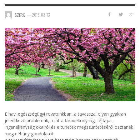
—
2015-03-13
SZERK.
E havi egészségügyi rovatunkban, a tavasszal olyan gyakran
jelentkező problémák, mint a fáradékonyság, fejfájás,
ingerlékenység okairól és e tünetek megszüntetéséről osztanék
meg néhány gondolatot.