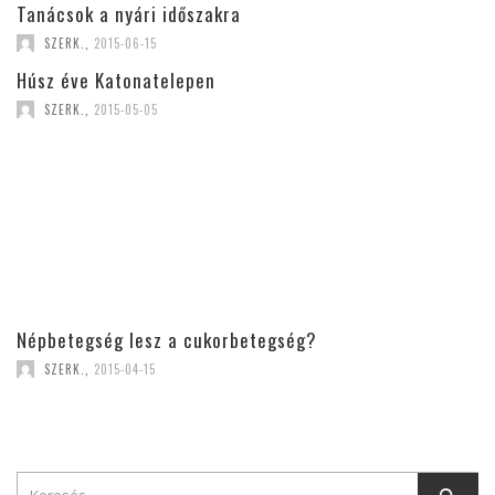
Tanácsok a nyári időszakra
SZERK.
,
2015-06-15
Húsz éve Katonatelepen
SZERK.
,
2015-05-05
Népbetegség lesz a cukorbetegség?
SZERK.
,
2015-04-15