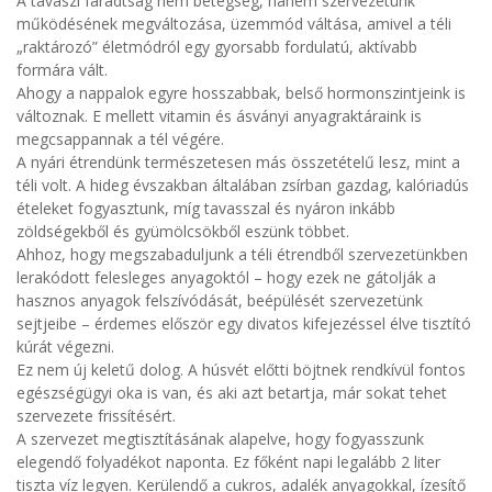
A tavaszi fáradtság nem betegség, hanem szervezetünk
működésének megváltozása, üzemmód váltása, amivel a téli
„raktározó” életmódról egy gyorsabb fordulatú, aktívabb
formára vált.
Ahogy a nappalok egyre hosszabbak, belső hormonszintjeink is
változnak. E mellett vitamin és ásványi anyagraktáraink is
megcsappannak a tél végére.
A nyári étrendünk természetesen más összetételű lesz, mint a
téli volt. A hideg évszakban általában zsírban gazdag, kalóriadús
ételeket fogyasztunk, míg tavasszal és nyáron inkább
zöldségekből és gyümölcsökből eszünk többet.
Ahhoz, hogy megszabaduljunk a téli étrendből szervezetünkben
lerakódott felesleges anyagoktól – hogy ezek ne gátolják a
hasznos anyagok felszívódását, beépülését szervezetünk
sejtjeibe – érdemes először egy divatos kifejezéssel élve tisztító
kúrát végezni.
Ez nem új keletű dolog. A húsvét előtti böjtnek rendkívül fontos
egészségügyi oka is van, és aki azt betartja, már sokat tehet
szervezete frissítésért.
A szervezet megtisztításának alapelve, hogy fogyasszunk
elegendő folyadékot naponta. Ez főként napi legalább 2 liter
tiszta víz legyen. Kerülendő a cukros, adalék anyagokkal, ízesítő