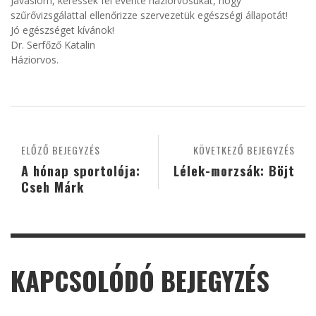
Javaslom, keressék fel évente háziorvosukat, hogy
szűrővizsgálattal ellenőrizze szervezetük egészségi állapotát!
Jó egészséget kívánok!
Dr. Serfőző Katalin
Háziorvos.
ELŐZŐ BEJEGYZÉS
KÖVETKEZŐ BEJEGYZÉS
A hónap sportolója:
Lélek-morzsák: Böjt
Cseh Márk
KAPCSOLÓDÓ BEJEGYZÉS