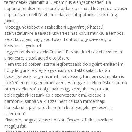
tejtermékek valamint a D vitamin is elengedhetetlen. Ha
naponta rendszeresen tartózkodunk a szabad levegőn, a tavaszi
napsütésen a téli D- vitaminhiányos állapotunk is sokat fog
javulni.
Mozogjunk többet a szabadban! Egyaránt jó hatású
szervezetünkre a tavaszi udvari és ház körüli munka, a tempós
séta, kocogás, vagy sportolás. Fontos hogy szívesen, jó
kedvűen tegyük azt.
Legyen rendszer az életünkben! Ez vonatkozik az étkezésre, a
pihenésre, a szabadidő eltöltésére.
Nem utolsó sorban, szinte legfontosabb dologként említeném,
hogy legyünk lelkileg kiegyensúlyozottak! Családi, baráti
beszélgetések, egymás iránti kedvesség, türelem számunkra is
jó közérzetet fog eredményezni. Ha reggel felébredéskor tudunk
örülni az élet szép dolgainak és így kezdjük a napunkat,
boldogabbak leszünk és a szervezetünk működése is
harmonikusabbá válik. Ezzel nem csupán mindennapi
hangulatunk javítható, hanem a betegségek egy része is
elkerülhető.
Kívánom, hogy a tavasz hozzon Önöknek fizikai, szellemi
megújulást!