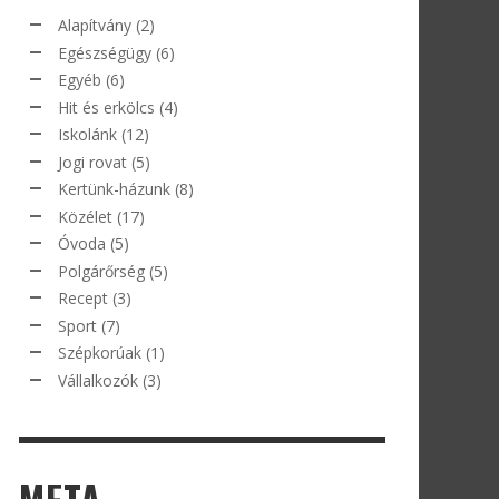
Alapítvány
(2)
Egészségügy
(6)
Egyéb
(6)
Hit és erkölcs
(4)
Iskolánk
(12)
Jogi rovat
(5)
Kertünk-házunk
(8)
Közélet
(17)
Óvoda
(5)
Polgárőrség
(5)
Recept
(3)
Sport
(7)
Szépkorúak
(1)
Vállalkozók
(3)
META