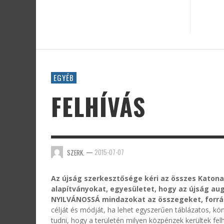
EGYÉB
FELHÍVÁS
—
2015-07-07
SZERK.
Az újság szerkesztősége kéri az összes Katon
alapítványokat, egyesületet, hogy az újság a
NYILVÁNOSSÁ mindazokat az összegeket, forr
célját és módját, ha lehet egyszerűen táblázatos, k
tudni, hogy a területén milyen közpénzek kerültek fel