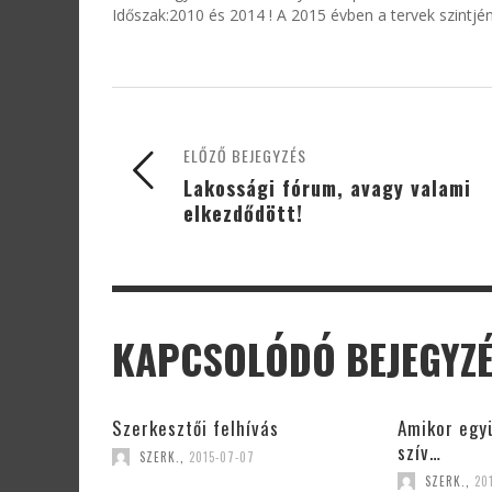
Időszak:2010 és 2014 ! A 2015 évben a tervek szintjén
ELŐZŐ BEJEGYZÉS
Lakossági fórum, avagy valami
elkezdődött!
KAPCSOLÓDÓ BEJEGYZ
Szerkesztői felhívás
Amikor egy
szív…
SZERK.
,
2015-07-07
SZERK.
,
20