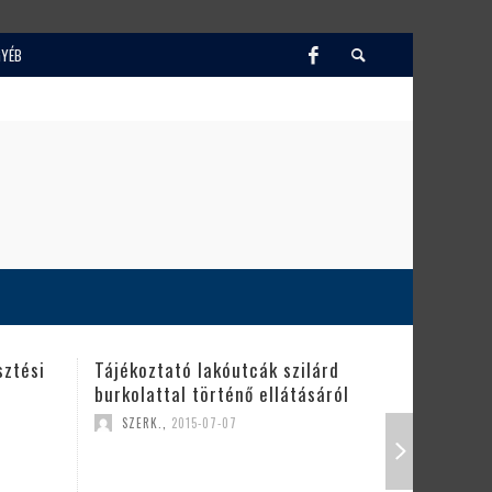
GYÉB
i
Tájékoztató lakóutcák szilárd
Szerkesztői fe
burkolattal történő ellátásáról
SZERK.
,
2015-0
SZERK.
,
2015-07-07