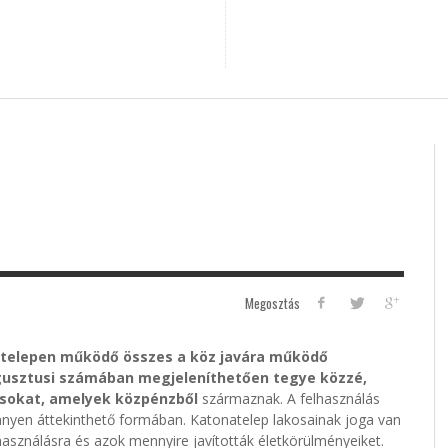
Megosztás
atelepen működő összes a köz javára működő
ugusztusi számában megjeleníthetően tegye közzé,
ásokat, amelyek közpénzből
származnak. A felhasználás
önnyen áttekinthető formában. Katonatelep lakosainak joga van
használásra és azok mennyire javították életkörülményeiket.