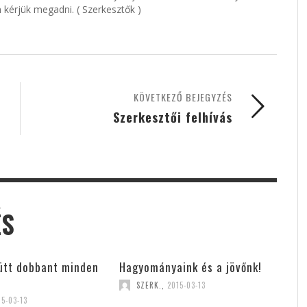
 kérjük megadni. ( Szerkesztők )
KÖVETKEZŐ BEJEGYZÉS
Szerkesztői felhívás
ÉS
ütt dobbant minden
Hagyományaink és a jövőnk!
SZERK.
,
2015-03-13
15-03-13