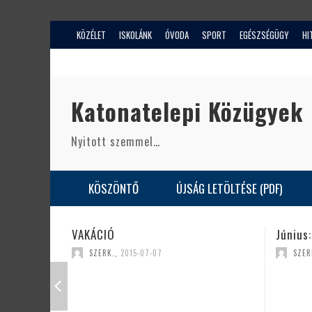
KÖZÉLET
ISKOLÁNK
ÓVODA
SPORT
EGÉSZSÉGÜGY
HI
Katonatelepi Közügyek
Nyitott szemmel…
KÖSZÖNTŐ
ÚJSÁG LETÖLTÉSE (PDF)
VAKÁCIÓ
Június: A k
SZERK.
,
2015-07-07
SZERK.
,
201