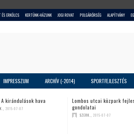
T ÉS ERKÖLCS
KERTÜNK-HÁZUNK
JOGI ROVAT
POLGÁRŐRSÉG
ALAPÍTVÁNY
E
IMPRESSZUM
ARCHÍV (-2014)
SPORTFEJLESZTÉS
irándulások hava
Lombos utcai közpark fejlesztés
gondolatai
5-07-07
SZERK.
,
2015-07-07