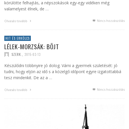
körülötte felhajtás, a népszokások egy-egy vidéken még
valamelyest élnek, de …
Nincs hozzászólás
Olvasás tovább
HIT ÉS ERKÖLCS
LÉLEK-MORZSÁK: BÖJT
SZERK.
,
2015-03-13
Készülődni többnyire jó dolog. Várni a gyermek születését: jó
tudni, hogy eljön az idő s a közelgő időpont egyre izgatottabbá
tesz mindenkit. De az a …
Nincs hozzászólás
Olvasás tovább