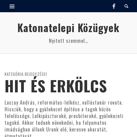
Katonatelepi Közügyek
Nyitott szemmel…
KATEGÓRIA BEJEGYZÉSEI
HIT ÉS ERKÖLCS
Laczay András, református-lelkész, vallástanár rovata.
Hisszük, hogy a gyülekezet építése a tagok közös
felelőssége. Lelkipásztoroké, presbitereké, gyülekezeti
tagoké. Akkor tudunk növekedni, ha folyamatos
imádságban állunk Urunk elé, keresve akaratát,
útmutatását…