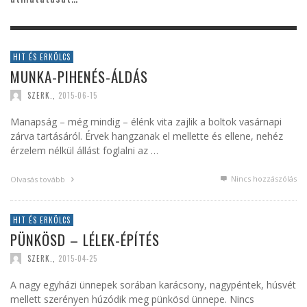
HIT ÉS ERKÖLCS
MUNKA-PIHENÉS-ÁLDÁS
SZERK.
,
2015-06-15
Manapság – még mindig – élénk vita zajlik a boltok vasárnapi
zárva tartásáról. Érvek hangzanak el mellette és ellene, nehéz
érzelem nélkül állást foglalni az …
Nincs hozzászólás
Olvasás tovább
HIT ÉS ERKÖLCS
PÜNKÖSD – LÉLEK-ÉPÍTÉS
SZERK.
,
2015-04-25
A nagy egyházi ünnepek sorában karácsony, nagypéntek, húsvét
mellett szerényen húzódik meg pünkösd ünnepe. Nincs