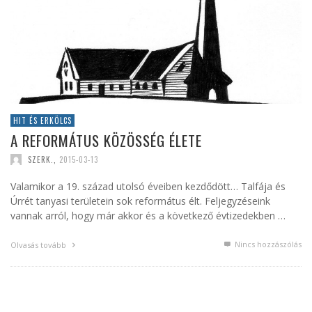
HIT ÉS ERKÖLCS
A REFORMÁTUS KÖZÖSSÉG ÉLETE
SZERK.
,
2015-03-13
Valamikor a 19. század utolsó éveiben kezdődött… Talfája és
Úrrét tanyasi területein sok református élt. Feljegyzéseink
vannak arról, hogy már akkor és a következő évtizedekben …
Nincs hozzászólás
Olvasás tovább