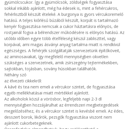
gyümölcscukor. Így a gyümölcsök, zöldségek fogyasztása
sokkal inkább ajánlott, még ha édesek is, mint a fehércukros,
fehérlisztből készült ételeké. A burgonya is gyors vércukoremelő
hatású. A teljes kiőrlésű búzából készült, korpát is tartalmazó
kenyér fogyasztása nemcsak a cukor háztartásra előnyös, de
rostjainál fogva a bélrendszer működésére is előnyös hatású. Az
utóbbi időben egyre több ételféleség készül zabliszttel, vagy
korpával, ami magas ásványi anyag tartalma miatt is rendkívül
egészséges. A fehérjék szolgáltatják szervezetünk építőköveit,
az aminosavakat, így megfelelő mennyiségben okvetlen
szükséges a szervezetnek, amik zsírszegény tejtermékekben,
sajtokban, tojásban, sovány húsokban találhatók.
Néhány szó
az élvezeti cikkekről:
A kávé és tea nem emeli a vércukor szintet, de fogyasztása
egyéb mellékhatásai miatt mértékkel ajánlott.
Az alkoholok közül a vörösbor, legfeljebb napi 2-3 dl
mennyiségben hozzájárulhat az érrendszeri megbetegedések
megelőzéséhez, és a vércukor szintet is kevésbé emeli. Az édes,
desszert borok, likőrök, pezsgők fogyasztása viszont nem
ajánlott cukorbetegeknek.