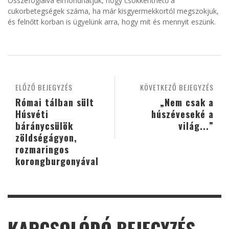
Összefoglalva elmondhatjuk, hogy csökkenthető a
cukorbetegségek száma, ha már kisgyermekkortól megszokjuk,
és felnőtt korban is ügyelünk arra, hogy mit és mennyit eszünk.
ELŐZŐ BEJEGYZÉS
KÖVETKEZŐ BEJEGYZÉS
Római tálban sült
„Nem csak a
Húsvéti
húszéveseké a
báránycsülök
világ...”
zöldségágyon,
rozmaringos
korongburgonyával