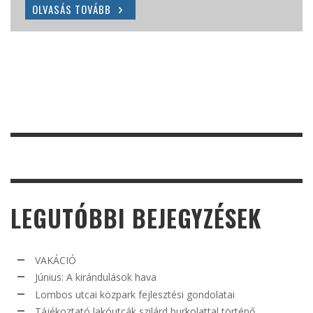
TÖRTÉNŐ ELLÁTÁSÁRÓL
OLVASÁS TOVÁBB
OLVASÁS TOVÁBB
OLVASÁS TOVÁBB
LEGUTÓBBI BEJEGYZÉSEK
VAKÁCIÓ
Június: A kirándulások hava
Lombos utcai közpark fejlesztési gondolatai
Tájékoztató lakóutcák szilárd burkolattal történő