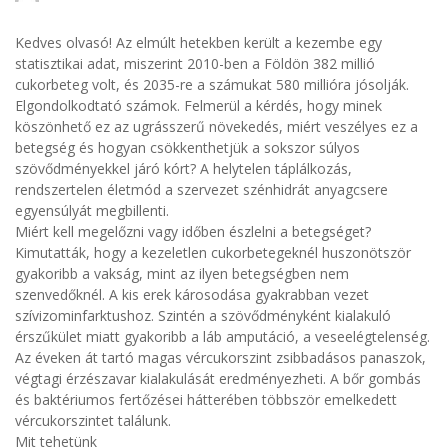
Kedves olvasó! Az elmúlt hetekben került a kezembe egy
statisztikai adat, miszerint 2010-ben a Földön 382 millió
cukorbeteg volt, és 2035-re a számukat 580 millióra jósolják.
Elgondolkodtató számok. Felmerül a kérdés, hogy minek
köszönhető ez az ugrásszerű növekedés, miért veszélyes ez a
betegség és hogyan csökkenthetjük a sokszor súlyos
szövődményekkel járó kórt? A helytelen táplálkozás,
rendszertelen életmód a szervezet szénhidrát anyagcsere
egyensúlyát megbillenti.
Miért kell megelőzni vagy időben észlelni a betegséget?
Kimutatták, hogy a kezeletlen cukorbetegeknél huszonötször
gyakoribb a vakság, mint az ilyen betegségben nem
szenvedőknél. A kis erek károsodása gyakrabban vezet
szívizominfarktushoz. Szintén a szövődményként kialakuló
érszűkület miatt gyakoribb a láb amputáció, a veseelégtelenség.
Az éveken át tartó magas vércukorszint zsibbadásos panaszok,
végtagi érzészavar kialakulását eredményezheti. A bőr gombás
és baktériumos fertőzései hátterében többször emelkedett
vércukorszintet találunk.
Mit tehetünk