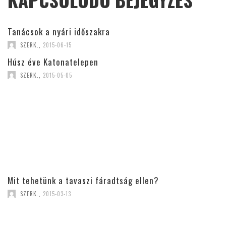
KAPCSOLÓDÓ BEJEGYZÉS
Tanácsok a nyári időszakra
SZERK.
,
2015-06-15
Húsz éve Katonatelepen
SZERK.
,
2015-05-05
Mit tehetünk a tavaszi fáradtság ellen?
SZERK.
,
2015-03-13