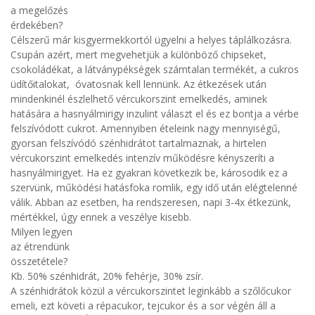
a megelőzés
érdekében?
Célszerű már kisgyermekkortól ügyelni a helyes táplálkozásra.
Csupán azért, mert megvehetjük a különböző chipseket,
csokoládékat, a látványpékségek számtalan termékét, a cukros
üdítőitalokat, óvatosnak kell lennünk. Az étkezések után
mindenkinél észlelhető vércukorszint emelkedés, aminek
hatására a hasnyálmirigy inzulint választ el és ez bontja a vérbe
felszívódott cukrot. Amennyiben ételeink nagy mennyiségű,
gyorsan felszívódó szénhidrátot tartalmaznak, a hirtelen
vércukorszint emelkedés intenzív működésre kényszeríti a
hasnyálmirigyet. Ha ez gyakran következik be, károsodik ez a
szervünk, működési hatásfoka romlik, egy idő után elégtelenné
válik. Abban az esetben, ha rendszeresen, napi 3-4x étkezünk,
mértékkel, úgy ennek a veszélye kisebb.
Milyen legyen
az étrendünk
összetétele?
Kb. 50% szénhidrát, 20% fehérje, 30% zsír.
A szénhidrátok közül a vércukorszintet leginkább a szőlőcukor
emeli, ezt követi a répacukor, tejcukor és a sor végén áll a