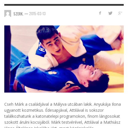
—
2015-03-13
SZERK.
Cseh Márk a családjával a Mályva utcában lakik. Anyukája Ilona
ugyanott kozmetikus. Édesapjával, Attilával is sokszor
találkozhatunk a katonatelepi programokon, finom lángosokat
szokott árulni kocsijából. Márk testvérével, Attilával a Mathiász