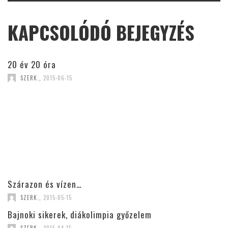
KAPCSOLÓDÓ BEJEGYZÉS
20 év 20 óra
SZERK.
,
2015-06-15
Szárazon és vízen…
SZERK.
,
2015-05-15
Bajnoki sikerek, diákolimpia győzelem
SZERK.
,
2015-04-15