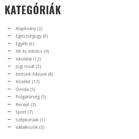
KATEGÓRIÁK
Alapítvány
(2)
Egészségügy
(6)
Egyéb
(6)
Hit és erkölcs
(4)
Iskolánk
(12)
Jogi rovat
(5)
Kertünk-házunk
(8)
Közélet
(17)
Óvoda
(5)
Polgárőrség
(5)
Recept
(3)
Sport
(7)
Szépkorúak
(1)
Vállalkozók
(3)