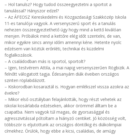
– Hol tanulsz? Hogy tudod összeegyeztetni a sportot a
tanulással? Hányszor edzel?
– Az ÁFEOSZ Kereskedelmi és Közgazdasági Szakközép Iskola
11-es tanulója vagyok. A versenyszerű sport és a tanulás
nehezen összeegyeztethető úgy hogy mind a kettő kiválóan
menjen. Próbálok mind a kettőre elég időt szentelni, de van,
mikor egyikre sincs annyi időm amennyi kéne. Hetente nyolc
edzésem van köztük erőnléti, technikai és küzdelmi
foglalkozások.
– A családodban más is sportol, sportolt?
– Igen, testvérem Attila, a mai napig versenyszerűen Rögbizik. A
felnőtt válogatott tagja. Édesanyám diák éveiben országos
szinten röplabdázott.
– Kiskorodban kosaraztál is. Hogyan emlékszel vissza azokra az
évekre?
– Mikor első osztályban felajánlották, hogy részt vehetek az
iskolai kosárlabda edzéseken, akkor örömmel álltam be a
csapatba. Nem vagyok túl magas, de gyorsasággal és
agresszivitással pótoltam a hiányzó centiket. Jó közösség volt,
többször is eljutottunk az országos döntőkig és diákolimpiai
címekhez. Örülök, hogy ebbe a kicsi, családias, de amúgy