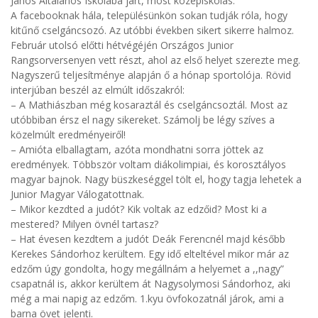
János Általános Iskolába járt, most középiskolás.
A facebooknak hála, településünkön sokan tudják róla, hogy
kitűnő cselgáncsozó. Az utóbbi években sikert sikerre halmoz.
Február utolsó előtti hétvégéjén Országos Junior
Rangsorversenyen vett részt, ahol az első helyet szerezte meg.
Nagyszerű teljesítménye alapján ő a hónap sportolója. Rövid
interjúban beszél az elmúlt időszakról:
– A Mathiászban még kosaraztál és cselgáncsoztál. Most az
utóbbiban érsz el nagy sikereket. Számolj be légy szíves a
közelmúlt eredményeiről!
– Amióta elballagtam, azóta mondhatni sorra jöttek az
eredmények. Többször voltam diákolimpiai, és korosztályos
magyar bajnok. Nagy büszkeséggel tölt el, hogy tagja lehetek a
Junior Magyar Válogatottnak.
– Mikor kezdted a judót? Kik voltak az edzőid? Most ki a
mestered? Milyen övnél tartasz?
– Hat évesen kezdtem a judót Deák Ferencnél majd később
Kerekes Sándorhoz kerültem. Egy idő elteltével mikor már az
edzőm úgy gondolta, hogy megállnám a helyemet a ,,nagy”
csapatnál is, akkor kerültem át Nagysolymosi Sándorhoz, aki
még a mai napig az edzőm. 1.kyu övfokozatnál járok, ami a
barna övet jelenti.