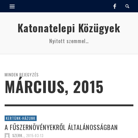
Katonatelepi Közügyek
Nyitott szemmel…
MINDEN BEJEGYZÉS
MÁRCIUS, 2015
KERTÜNK-HÁZUNK
A FŰSZERNÖVÉNYEKRŐL ÁLTALÁNOSSÁGBAN
SZERK.
,
2015-03-13