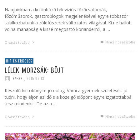
Napjainkban a különböző televíziós főzőcsatornák,
főzőműsorok, gasztroblogok megjelenésével egyre többször
találkozhatunk a zöldfűszerek változatos világával. Ki ne hallott
volna manapság a kissé megosztó korianderről, a …
Nincs hozzászólás
Olvasás tovább
HIT ÉS ERKÖLCS
LÉLEK-MORZSÁK: BÖJT
SZERK.
,
2015-03-13
Készülődni többnyire jó dolog. Várni a gyermek születését: jó
tudni, hogy eljön az idő s a közelgő időpont egyre izgatottabbá
tesz mindenkit. De az a …
Nincs hozzászólás
Olvasás tovább