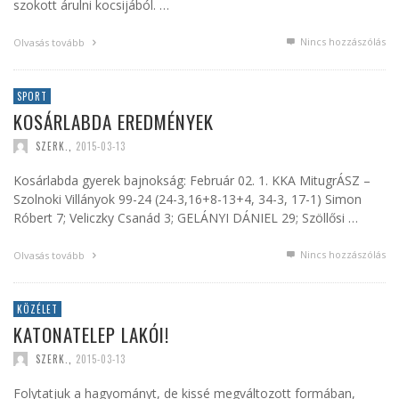
szokott árulni kocsijából. …
Nincs hozzászólás
Olvasás tovább
SPORT
KOSÁRLABDA EREDMÉNYEK
SZERK.
,
2015-03-13
Kosárlabda gyerek bajnokság: Február 02. 1. KKA MitugrÁSZ –
Szolnoki Villányok 99-24 (24-3,16+8-13+4, 34-3, 17-1) Simon
Róbert 7; Veliczky Csanád 3; GELÁNYI DÁNIEL 29; Szöllősi …
Nincs hozzászólás
Olvasás tovább
KÖZÉLET
KATONATELEP LAKÓI!
SZERK.
,
2015-03-13
Folytatjuk a hagyományt, de kissé megváltozott formában,