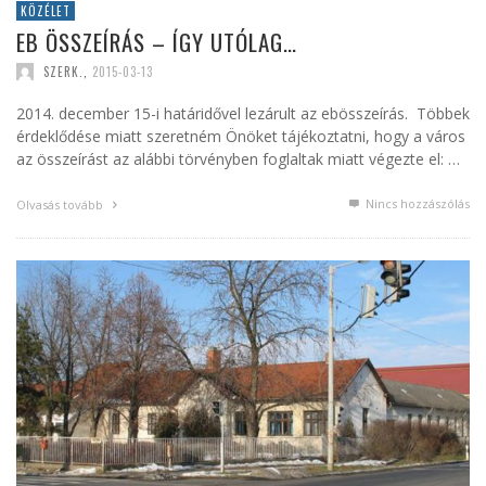
KÖZÉLET
EB ÖSSZEÍRÁS – ÍGY UTÓLAG…
SZERK.
,
2015-03-13
2014. december 15-i határidővel lezárult az ebösszeírás. Többek
érdeklődése miatt szeretném Önöket tájékoztatni, hogy a város
az összeírást az alábbi törvényben foglaltak miatt végezte el: …
Nincs hozzászólás
Olvasás tovább