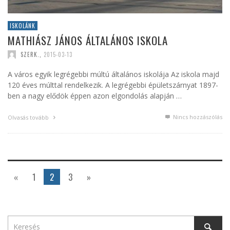
ISKOLÁNK
MATHIÁSZ JÁNOS ÁLTALÁNOS ISKOLA
SZERK.
,
2015-03-13
A város egyik legrégebbi múltú általános iskolája Az iskola majd
120 éves múlttal rendelkezik. A legrégebbi épületszárnyat 1897-
ben a nagy elődök éppen azon elgondolás alapján …
Nincs hozzászólás
Olvasás tovább
«
1
2
3
»