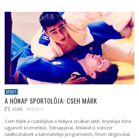
SPORT
A HÓNAP SPORTOLÓJA: CSEH MÁRK
SZERK.
,
2015-03-13
Cseh Márk a családjával a Mályva utcában lakik. Anyukája Ilona
ugyanott kozmetikus. Édesapjával, Attilával is sokszor
találkozhatunk a katonatelepi programokon, finom lángosokat