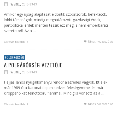
SZERK.
,
2015-03-13
Amikor egy újság alapítását eldöntik szponzorok, befektetők,
lobbi társaságok, mindig meghatározott gazdasági érdek,
pártpolitikai érdek mentén teszik ezt meg, s nem emberbaráti
szeretetből. Az a …
Nincs hozzászólás
Olvasás tovább
POLGÁRŐRSÉG
A POLGÁRŐRSÉG VEZETŐJE
SZERK.
,
2015-03-13
Héjjas János nyugállományú rendőr alezredes vagyok. Itt élek
már 1989 óta Katonatelepen kedves feleségemmel és már
kiröppenő két felnőttkorú fiammal. Mindig is vonzott az a …
Nincs hozzászólás
Olvasás tovább