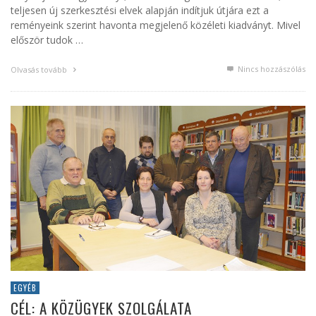
teljesen új szerkesztési elvek alapján indítjuk útjára ezt a
reményeink szerint havonta megjelenő közéleti kiadványt. Mivel
először tudok …
Nincs hozzászólás
Olvasás tovább
EGYÉB
CÉL: A KÖZÜGYEK SZOLGÁLATA