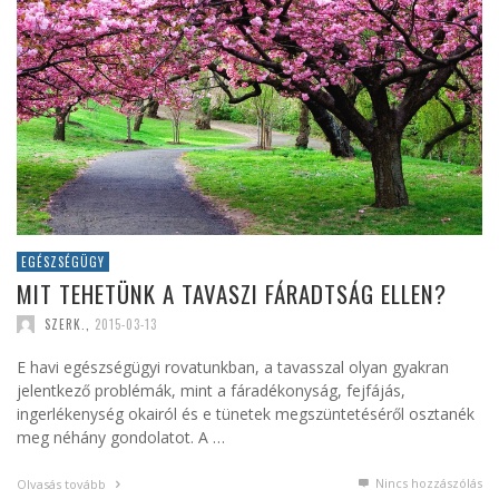
EGÉSZSÉGÜGY
MIT TEHETÜNK A TAVASZI FÁRADTSÁG ELLEN?
SZERK.
,
2015-03-13
E havi egészségügyi rovatunkban, a tavasszal olyan gyakran
jelentkező problémák, mint a fáradékonyság, fejfájás,
ingerlékenység okairól és e tünetek megszüntetéséről osztanék
meg néhány gondolatot. A …
Nincs hozzászólás
Olvasás tovább