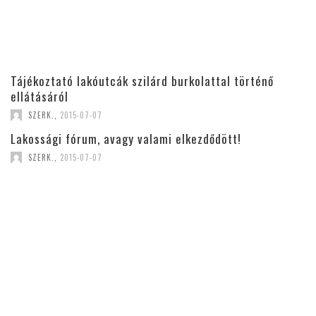
Tájékoztató lakóutcák szilárd burkolattal történő
ellátásáról
SZERK.
,
2015-07-07
Lakossági fórum, avagy valami elkezdődött!
SZERK.
,
2015-07-07