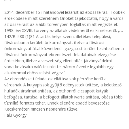
2014. december 15-i határidővel lezárult az ebösszeírás. Többek
érdeklődése miatt szeretném Önöket tájékoztatni, hogy a város
az összeírást az alábbi törvényben foglaltak miatt végezte el:
1998. évi XXVIII. törvény az állatok védelméről és kíméletéről: „…
142/B. §80 (1)81 A tartás helye szerint illetékes települési,
fővárosban a kerületi önkormányzat, illetve a fővárosi
önkormányzat által közvetlenül igazgatott terület tekintetében a
fővárosi önkormányzat ebrendészeti feladatainak elvégzése
érdekében, illetve a veszettség elleni oltás járványvédelmi
vonatkozásaira való tekintettel három évente legalább egy
alkalommal ebösszeírást végez.”
Az ebrendészeti feladatok ellátása sok pénzébe kerül a
városnak. A kutyapiszok gyűjtő edényzetek ürítése, a keletkező
hulladék ártalmatlanítása, az otthonról elcsapott kutyák
befogása, tartása, a befogott állatok ivartalanítása, oltása több
tízmillió forintos teher. Ennek ellenére ebadó bevezetése
Kecskeméten nincsen napirendre tűzve.
Falu György