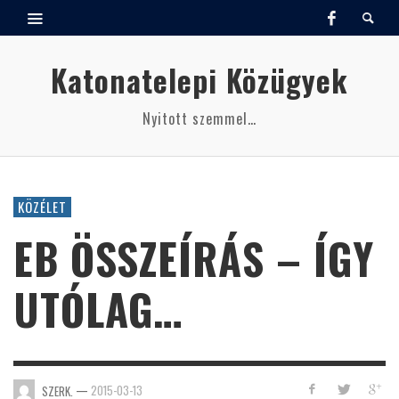
Katonatelepi Közügyek
Nyitott szemmel…
KÖZÉLET
EB ÖSSZEÍRÁS – ÍGY
UTÓLAG…
—
2015-03-13
SZERK.