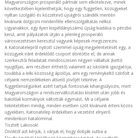
Magyarországon prosperáló pártnak sem elkötelezve, minek
következtében kijelenthetjük, hogy egy független, közügyeket
nyíltan szolgáló és közzétevő újságírói szándék mentén
kívánunk dolgozni mindenféle ellenszolgáltatás nélkül.
Ugyanakkor, egy ilyen kispéldányszámú újság kiadása is pénzbe
kerül, amit pályázatok útján a jelenleg prosperáló
városvezetésen keresztül vagyunk képesek megszerezni.
A Katonatelepről nyitott szemmel újság megjelentetését egy, a
közügyek iránt érdeklődő csoport döntötte el, de annak
szerkesztői feladatait mindösszesen négyen vállaltuk (kettő
nyugdíjas, ami részben érthető) valamint az iskolánk igazgatója,
továbbá a lelki közösség ápolója, ami egy reménykeltő színfolt a
céljaink nemzedékeken átívelő jövőjét tekintve. A
függetlenségünket azért tartjuk fontosnak kihangsúlyozni, mert
Magyarországon a rendszerváltoztatási kísérlet után jobb és
baloldali kormányok váltották egymást, Mi a céljaink
tekintetében mindig, minden esetben szót kívánunk érteni közös
ügyekben, Katonatelep érdekében a vezetést elnyerő
mindenkori hatalommal.
Tisztelt Lakosok!
Önöktől azt kérjük, s várjuk el, hogy dobják sutba a
fásultságukból táplálkozó közömbösségüket, és segítsék