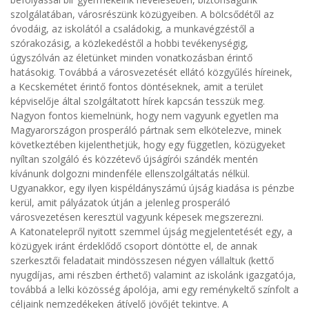
szolgálatában, városrészünk közügyeiben. A bölcsődétől az
óvodáig, az iskolától a családokig, a munkavégzéstől a
szórakozásig, a közlekedéstől a hobbi tevékenységig,
úgyszólván az életünket minden vonatkozásban érintő
hatásokig. Továbbá a városvezetését ellátó közgyűlés híreinek,
a Kecskemétet érintő fontos döntéseknek, amit a terület
képviselője által szolgáltatott hírek kapcsán tesszük meg.
Nagyon fontos kiemelnünk, hogy nem vagyunk egyetlen ma
Magyarországon prosperáló pártnak sem elkötelezve, minek
következtében kijelenthetjük, hogy egy független, közügyeket
nyíltan szolgáló és közzétevő újságírói szándék mentén
kívánunk dolgozni mindenféle ellenszolgáltatás nélkül.
Ugyanakkor, egy ilyen kispéldányszámú újság kiadása is pénzbe
kerül, amit pályázatok útján a jelenleg prosperáló
városvezetésen keresztül vagyunk képesek megszerezni.
A Katonatelepről nyitott szemmel újság megjelentetését egy, a
közügyek iránt érdeklődő csoport döntötte el, de annak
szerkesztői feladatait mindösszesen négyen vállaltuk (kettő
nyugdíjas, ami részben érthető) valamint az iskolánk igazgatója,
továbbá a lelki közösség ápolója, ami egy reménykeltő színfolt a
céljaink nemzedékeken átívelő jövőjét tekintve. A