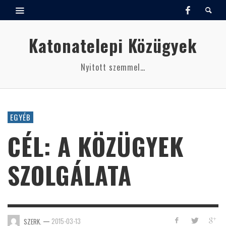
Katonatelepi Közügyek
Nyitott szemmel…
EGYÉB
CÉL: A KÖZÜGYEK
SZOLGÁLATA
—
2015-03-13
SZERK.