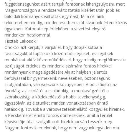
függetlenségünket azért tartjuk fontosnak kihangsúlyozni, mert
Magyarországon a rendszerváltoztatási kísérlet után jobb és
baloldali kormányok váltották egymást, Mi a céljaink
tekintetében mindig, minden esetben szót kívánunk érteni közös
ügyekben, Katonatelep érdekében a vezetést elnyerő
mindenkori hatalommal.
Tisztelt Lakosok!
Önöktől azt kérjük, s várjuk el, hogy dobják sutba a
fásultságukból táplálkozó közömbösségüket, és segítsék
munkánkat aktív közreműködéssel, hogy mindig megtölthessük
az újságot érdekes és mindenki számára fontos hírekkel
mindannyiunk megelégedésére.Aki itt helyben jelentős
befolyással bír gyermekeink nevelésében, biztonságunk
szolgálatában, városrészünk közügyeiben. A bölcsődétől az
óvodáig, az iskolától a családokig, a munkavégzéstől a
szórakozásig, a közlekedéstől a hobbi tevékenységig,
úgyszólván az életünket minden vonatkozásban érintő
hatásokig. Továbbá a városvezetését ellátó közgyűlés híreinek,
a Kecskemétet érintő fontos döntéseknek, amit a terület
képviselője által szolgáltatott hírek kapcsán tesszük meg.
Nagyon fontos kiemelnünk, hogy nem vagyunk egyetlen ma