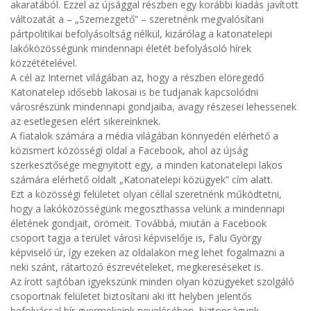
akaratából. Ezzel az újsággal részben egy korábbi kiadás javított
változatát a – „Szemezgető” – szeretnénk megvalósítani
pártpolitikai befolyásoltság nélkül, kizárólag a katonatelepi
lakóközösségünk mindennapi életét befolyásoló hírek
közzétételével.
A cél az Internet világában az, hogy a részben elöregedő
Katonatelep idősebb lakosai is be tudjanak kapcsolódni
városrészünk mindennapi gondjaiba, avagy részesei lehessenek
az esetlegesen elért sikereinknek.
A fiatalok számára a média világában könnyedén elérhető a
közismert közösségi oldal a Facebook, ahol az újság
szerkesztősége megnyitott egy, a minden katonatelepi lakos
számára elérhető oldalt „Katonatelepi közügyek” cím alatt.
Ezt a közösségi felületet olyan céllal szeretnénk működtetni,
hogy a lakóközösségünk megoszthassa velünk a mindennapi
életének gondjait, örömeit. Továbbá, miután a Facebook
csoport tagja a terület városi képviselője is, Falu György
képviselő úr, így ezeken az oldalakon meg lehet fogalmazni a
neki szánt, rátartozó észrevételeket, megkereséseket is.
Az írott sajtóban igyekszünk minden olyan közügyeket szolgáló
csoportnak felületet biztosítani aki itt helyben jelentős
befolyással bír gyermekeink nevelésében, biztonságunk