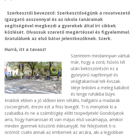
Szerkesztői bevezető: Szerkesztőségünk a rovatvezető
igazgató asszonnyal és az iskola tanárainak
segítségével megkezdi a gyerekek által írt cikkek
közlését. Olvassuk szerető megértéssel és figyelemmel.
Gratulálunk az első bátor jelentkezőknek. Szerk.
Hurrá, itt a tavasz!
Szerin
tem mindannyian vártuk
már, hogy a zord, hűvös tél
után beköszöntsön ez a
gyönyörű napfénnyel és
virágtakaróval teli évszak.
Ideje ledobni a meleg kabátot
és lenge ruhákba bújni.
Imádok ebben a jó időben kinn sétálni, hallgatni a madarak
csicsergését, érezni ezt a friss levegőt. Ti is menjetek ki a
szabadba és ne a számítógép előtt tespedjetek! Gondoljatok
arra, hogy hamarosan itt van május első vasárnapja, amikor
minden gyermek köszönti édesanyját. Ne felejtsetek ti is
örömöt csalni annak az embernek az arcára, aki a legjobban