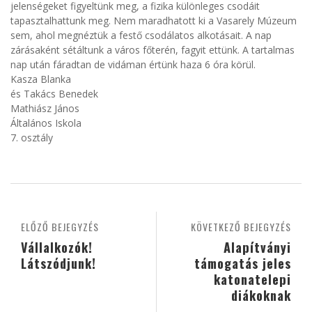
jelenségeket figyeltünk meg, a fizika különleges csodáit
tapasztalhattunk meg. Nem maradhatott ki a Vasarely Múzeum
sem, ahol megnéztük a festő csodálatos alkotásait. A nap
zárásaként sétáltunk a város főterén, fagyit ettünk. A tartalmas
nap után fáradtan de vidáman értünk haza 6 óra körül.
Kasza Blanka
és Takács Benedek
Mathiász János
Általános Iskola
7. osztály
ELŐZŐ BEJEGYZÉS
KÖVETKEZŐ BEJEGYZÉS
Vállalkozók!
Alapítványi
Látszódjunk!
támogatás jeles
katonatelepi
diákoknak