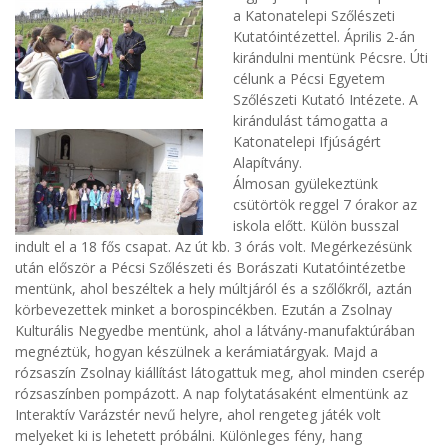
a Katonatelepi Szőlészeti
Kutatóintézettel. Április 2-án
kirándulni mentünk Pécsre. Úti
célunk a Pécsi Egyetem
Szőlészeti Kutató Intézete. A
kirándulást támogatta a
Katonatelepi Ifjúságért
Alapítvány.
Álmosan gyülekeztünk
csütörtök reggel 7 órakor az
iskola előtt. Külön busszal
indult el a 18 fős csapat. Az út kb. 3 órás volt. Megérkezésünk
után először a Pécsi Szőlészeti és Borászati Kutatóintézetbe
mentünk, ahol beszéltek a hely múltjáról és a szőlőkről, aztán
körbevezettek minket a borospincékben. Ezután a Zsolnay
Kulturális Negyedbe mentünk, ahol a látvány-manufaktúrában
megnéztük, hogyan készülnek a kerámiatárgyak. Majd a
rózsaszín Zsolnay kiállítást látogattuk meg, ahol minden cserép
rózsaszínben pompázott. A nap folytatásaként elmentünk az
Interaktív Varázstér nevű helyre, ahol rengeteg játék volt
melyeket ki is lehetett próbálni. Különleges fény, hang