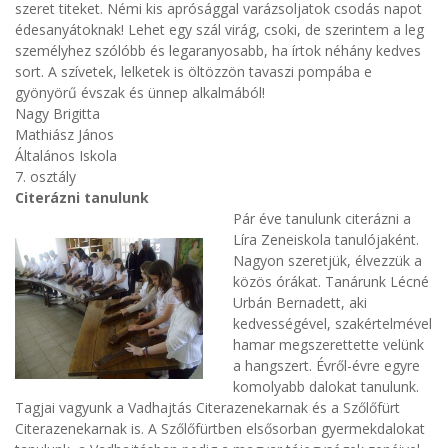
szeret titeket. Némi kis aprósággal varázsoljatok csodás napot
édesanyátoknak! Lehet egy szál virág, csoki, de szerintem a leg
személyhez szólóbb és legaranyosabb, ha írtok néhány kedves
sort. A szívetek, lelketek is öltözzön tavaszi pompába e
gyönyörű évszak és ünnep alkalmából!
Nagy Brigitta
Mathiász János
Általános Iskola
7. osztály
Citerázni tanulunk
Pár éve tanulunk ci
terázni a
Líra Zeneiskola tanulójaként.
Nagyon szeretjük, élvezzük a
közös órákat. Tanárunk Lécné
Urbán Bernadett, aki
kedvességével, szakértelmével
hamar megszerettette velünk
a hangszert. Évről-évre egyre
komolyabb dalokat tanulunk.
Tagjai vagyunk a Vadhajtás Citerazenekarnak és a Szőlőfürt
Citerazenekarnak is. A Szőlőfürtben elsősorban gyermekdalokat