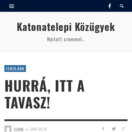
Katonatelepi Közügyek
Nyitott szemmel…
ISKOLÁNK
HURRÁ, ITT A
TAVASZ!
—
2015-05-15
SZERK.