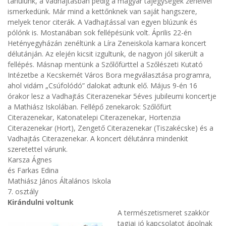
tanulunk, a Vadhajtásban pedig a magyar tájegységek zenéivel
ismerkedünk. Már mind a kettőnknek van saját hangszere,
melyek tenor citerák. A Vadhajtással van egyen blúzunk és
pólónk is. Mostanában sok fellépésünk volt. Április 22-én
Hetényegyházán zenéltünk a Líra Zeneiskola kamara koncert
délutánján. Az elején kicsit izgultunk, de nagyon jól sikerült a
fellépés. Másnap mentünk a Szőlőfürttel a Szőlészeti Kutató
Intézetbe a Kecskemét Város Bora megválasztása programra,
ahol vidám „Csúfolódó” dalokat adtunk elő. Május 9-én 16
órakor lesz a Vadhajtás Citerazenekar 5éves jubileumi koncertje
a Mathiász Iskolában. Fellépő zenekarok: Szőlőfürt
Citerazenekar, Katonatelepi Citerazenekar, Hortenzia
Citerazenekar (Hort), Zengető Citerazenekar (Tiszakécske) és a
Vadhajtás Citerazenekar. A koncert délutánra mindenkit
szeretettel várunk.
Karsza Ágnes
és Farkas Edina
Mathiász János Általános Iskola
7. osztály
Kirándulni voltunk
A természe
tismeret szakkör
tagjai jó kapcsolatot ápolnak