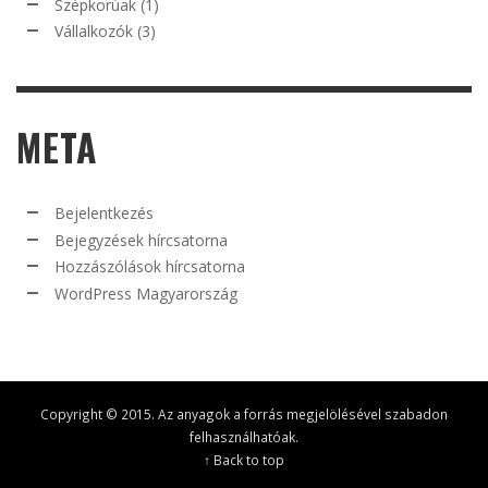
Szépkorúak
(1)
Vállalkozók
(3)
META
Bejelentkezés
Bejegyzések hírcsatorna
Hozzászólások hírcsatorna
WordPress Magyarország
Copyright © 2015. Az anyagok a forrás megjelölésével szabadon
felhasználhatóak.
↑ Back to top