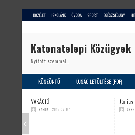
KÖZÉLET
ISKOLÁNK
ÓVODA
SPORT
EGÉSZSÉGÜGY
HI
Katonatelepi Közügyek
Nyitott szemmel…
KÖSZÖNTŐ
ÚJSÁG LETÖLTÉSE (PDF)
Június: A kirándulások hava
Lombos
gondol
SZERK.
,
2015-07-07
SZE