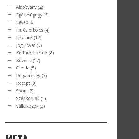
Alapítvány
(2)
Egészségügy
(6)
Egyéb
(6)
Hit és erkölcs
(4)
Iskolánk
(12)
Jogi rovat
(5)
Kertünk-házunk
(8)
Közélet
(17)
Óvoda
(5)
Polgárőrség
(5)
Recept
(3)
Sport
(7)
Szépkorúak
(1)
Vállalkozók
(3)
META