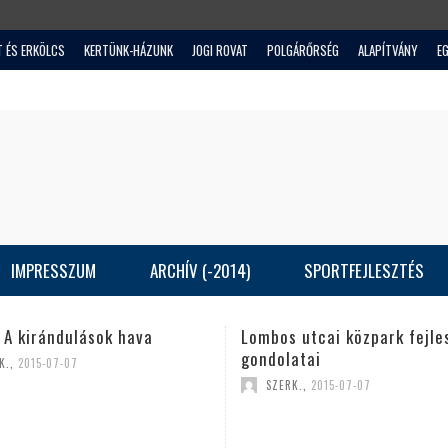
T ÉS ERKÖLCS
KERTÜNK-HÁZUNK
JOGI ROVAT
POLGÁRŐRSÉG
ALAPÍTVÁNY
E
IMPRESSZUM
ARCHÍV (-2014)
SPORTFEJLESZTÉS
 utcai közpark fejlesztési
Tájékoztató lakóutcák szil
atai
burkolattal történő ellátás
RK.
,
2015-07-07
SZERK.
,
2015-07-07