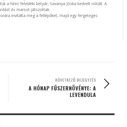
a híres felvidéki betyár, Savanya Jóska kedvelt nótáit. A
árdást és marsot játszottak.
ára invitálta meg a fellépőket, majd egy fergeteges
KÖVETKEZŐ BEJEGYZÉS
A HÓNAP FŰSZERNÖVÉNYE: A
LEVENDULA