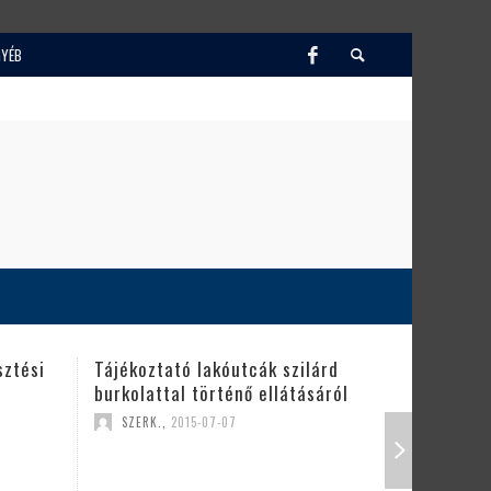
GYÉB
árd
Szerkesztői felhívás
Felhívás
áról
SZERK.
,
2015-07-07
SZERK.