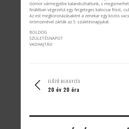
Gömör vármegyébe kalandozhattunk, s megismerhettük 
fináléban végezetül egy fergeteges kalocsai frisst, cs
Az est megkoronázásaként a zenekar egy közös vacsor
örömzenével zárták az 5. születésnapjukat.
BOLDOG
SZÜLETÉSNAPOT
VADHAJTÁS!
ELŐZŐ BEJEGYZÉS
20 év 20 óra