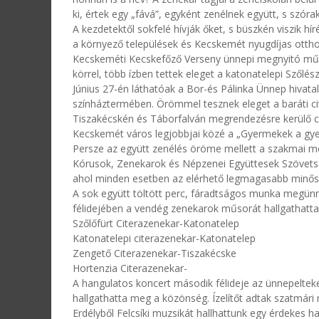
ki, értek egy „fává”, egyként zenélnek együtt, s szór
A kezdetektől sokfelé hívják őket, s büszkén viszik h
a környező települések és Kecskemét nyugdíjas otthona
Kecskeméti Kecskefőző Verseny ünnepi megnyitó műs
körrel, több ízben tettek eleget a katonatelepi Szőlés
Június 27-én láthatóak a Bor-és Pálinka Ünnep hivat
színháztermében. Örömmel tesznek eleget a baráti cit
Tiszakécskén és Táborfalván megrendezésre kerülő ci
Kecskemét város legjobbjai közé a „Gyermekek a gye
Persze az együtt zenélés öröme mellett a szakmai m
Kórusok, Zenekarok és Népzenei Együttesek Szövetség
ahol minden esetben az elérhető legmagasabb minősí
A sok együtt töltött perc, fáradtságos munka megünne
félidejében a vendég zenekarok műsorát hallgathatta
Szőlőfürt Citerazenekar-Katonatelep
Katonatelepi citerazenekar-Katonatelep
Zengető Citerazenekar-Tiszakécske
Hortenzia Citerazenekar-
A hangulatos koncert második félideje az ünnepelteké
hallgathatta meg a közönség. Ízelítőt adtak szatmári
Erdélyből Felcsíki muzsikát hallhattunk egy érdekes h