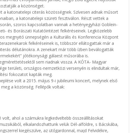
akoztatják a közönséget.
írét a katonatelepi citerás közösségnek. Szívesen adnak műsort
iban, a katonatelepi szüreti fesztiválon. Részt vettek a
orán, szoros kapcsolatban vannak a hetényegyházi Goblein-
zeti- és Borászati Kutatóintézet felkéréseinek. Legközelebb
alos megnyitó ünnepségén a Kulturális és Konferencia Központ
erazenekarok felkéréseinek is, többször ellátogattak már a
terás délutánokra. A zenekart már több ízben beválogatták
rmekekért” jótékonysági gálaest műsorába is.
egmérettetésektől sem riadnak vissza. A KÓTA- Magyar
e területi, országos-nemzetközi versenyén is elindultak már,
tési fokozatot kapták meg.
plése volt a 2015. május 9-i jubileumi koncert, melynek első
 meg a közönség. Fellépők voltak:
 volt, ahol a számukra legkedveltebb összeállításokat
 muzsikából, elkalandozhattunk velük Dél-alföldre, s Bácskába,
angszerrel kiegészülve, az ütőgardonnal, majd Felvidékre,