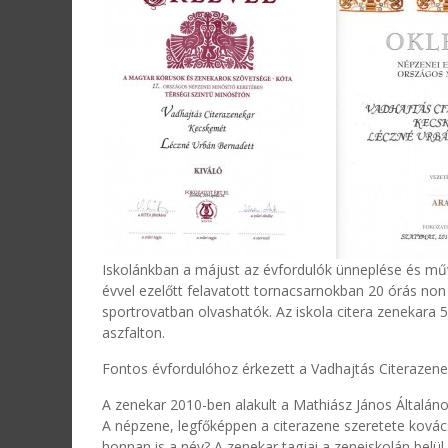
Iskolánkban a májust az évfordulók ünneplése és műv
évvel ezelőtt felavatott tornacsarnokban 20 órás non 
sportrovatban olvashatók. Az iskola citera zenekara 5
aszfalton.
Fontos évfordulóhoz érkezett a Vadhajtás Citerazene
A zenekar 2010-ben alakult a Mathiász János Általáno
A népzene, legfőképpen a citerazene szeretete kovác
honnan is a név? A zenekar tagjai a zeneiskolán bel