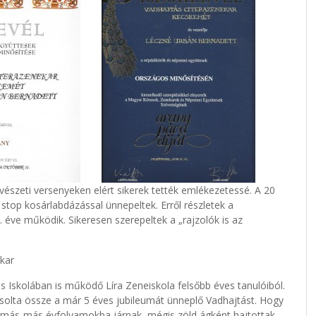
észeti versenyeken elért sikerek tették emlékezetessé. A 20
stop kosárlabdázással ünnepeltek. Erről részletek a
. éve működik. Sikeresen szerepeltek a „rajzolók is az
kar
s Iskolában is működő Líra Zeneiskola felsőbb éves tanulóiból.
solta össze a már 5 éves jubileumát ünneplő Vadhajtást. Hogy
ül más-más évfolyamokba járnak, mégis zöld ágként hajtottak