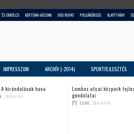
T ÉS ERKÖLCS
KERTÜNK-HÁZUNK
JOGI ROVAT
POLGÁRŐRSÉG
ALAPÍTVÁNY
E
IMPRESSZUM
ARCHÍV (-2014)
SPORTFEJLESZTÉS
Lombos utcai közpark fejlesztési
Tájékoztató lakóu
gondolatai
burkolattal történ
SZERK.
,
2015-07-07
SZERK.
,
2015-07-07