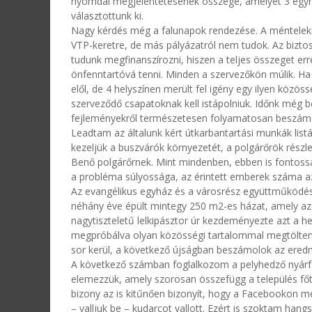
nyomdai megjelentetésének összege, amelyet 3 egymá
választottunk ki.
Nagy kérdés még a falunapok rendezése. A ménteleki
VTP-keretre, de más pályázatról nem tudok. Az bizto
tudunk megfinanszírozni, hiszen a teljes összeget er
önfenntartóvá tenni. Minden a szervezőkön múlik.
elől, de 4 helyszínen merült fel igény egy ilyen közö
szerveződő csapatoknak kell istápolniuk. Időnk még b
fejleményekről természetesen folyamatosan beszám
Leadtam az általunk kért útkarbantartási munkák list
kezeljük a buszvárók környezetét, a polgárőrök részl
Benő polgárőrnek. Mint mindenben, ebben is fontosság
a probléma súlyossága, az érintett emberek száma az
Az evangélikus egyház és a városrész együttműködésé
néhány éve épült mintegy 250 m2-es házat, amely az 
nagytiszteletű lelkipásztor úr kezdeményezte azt a he
megpróbálva olyan közösségi tartalommal megtölteni,
sor kerül, a következő újságban beszámolok az ered
A következő számban foglalkozom a pelyhedző nyárfák
elemezzük, amely szorosan összefügg a település fő
bizony az is kitűnően bizonyít, hogy a Facebookon m
– valljuk be – kudarcot vallott. Ezért is szoktam hang