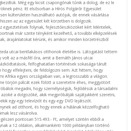
gkezdtük. Még egy kicsit csapongónak tűnik a dolog, de ez le
rőröknek pénz. Itt elsősorban a Hírös Polgárőr Egyesület
sen külterületen használható autójuk, de ennek vásárlása
 hiszen az az egyesület két körzetben is dolgozik.
z egyeztetések folynak, fejlesztőeszközöket kért Méntelek,
ortnak már szinte tényként kezelhető, a további elképzelések
nak, árajánlatokat kérünk, és amikor minden körzetrészből
zeda utcai bentlakásos otthonok életébe is. Látogatást tettem
 volt az a másfél óra, amit a Bernáth János utcai
zkódtatások, felfoghatatlan történések sokasága tárult
ogy elfelejteni, de feldolgozni sem. Azt hittem, hogy
i Afrika egyes országaiban van, a legrosszabb a világon.
e törjön pálcát ezek fölött a szeretetre éhes, meggyötört
próbálok megadni, hogy személyiségük, fejlődésük a társadalmi
 azoké a dolgozóké, akik megpróbálják sajátjukként szeretni,
nekik egy-egy televíziót és egy-egy DVD lejátszót.
zvénynek ad otthont, és hogy ennek a hálának kézzelfogható
rnak lesz vásárolva.
gészen pontosan 515.493.- Ft, amelyet szintén ebből a
ánynak a 12 oldalon, alkalmankénti 1000 példányban történő