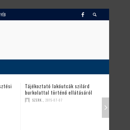
GYÉB
tcák szilárd
Szerkesztői felhívás
ő ellátásáról
SZERK.
,
2015-07-07