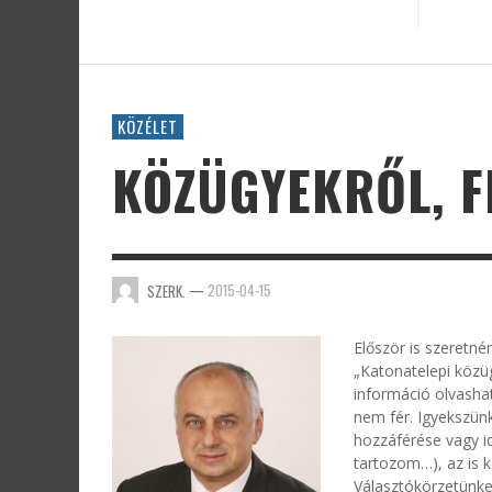
KÖZÉLET
KÖZÜGYEKRŐL, F
—
2015-04-15
SZERK.
Először is szeretné
„Katonatelepi közü
információ olvashat
nem fér. Igyekszünk
hozzáférése vagy 
tartozom…), az is 
Választókörzetünke