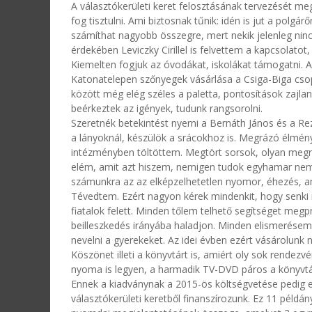
A választókerületi keret felosztásának tervezését me
fog tisztulni. Ami biztosnak tűnik: idén is jut a polgá
számíthat nagyobb összegre, mert nekik jelenleg ninc
érdekében Leviczky Cirillel is felvettem a kapcsolatot,
Kiemelten fogjuk az óvodákat, iskolákat támogatni. A
Katonatelepen szőnyegek vásárlása a Csiga-Biga csop
között még elég széles a paletta, pontosítások zajla
beérkeztek az igények, tudunk rangsorolni.
Szeretnék betekintést nyerni a Bernáth János és a Re
a lányoknál, készülök a srácokhoz is. Megrázó élmény
intézményben töltöttem. Megtört sorsok, olyan megrá
elém, amit azt hiszem, nemigen tudok egyhamar nem h
számunkra az az elképzelhetetlen nyomor, éhezés, am
Tévedtem. Ezért nagyon kérek mindenkit, hogy senki n
fiatalok felett. Minden tőlem telhető segítséget meg
beilleszkedés irányába haladjon. Minden elismerésem
nevelni a gyerekeket. Az idei évben ezért vásárolunk 
Köszönet illeti a könyvtárt is, amiért oly sok rende
nyoma is legyen, a harmadik TV-DVD páros a könyvtá
Ennek a kiadványnak a 2015-ös költségvetése pedig e
választókerületi keretből finanszírozunk. Ez 11 péld