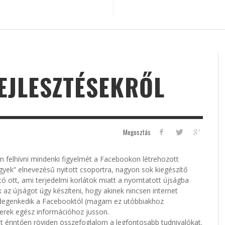
EJLESZTÉSEKRŐL
Megosztás
m felhívni mindenki figyelmét a Facebookon létrehozott
gyek” elnevezésű nyitott csoportra, nagyon sok kiegészítő
ó ott, ami terjedelmi korlátok miatt a nyomtatott újságba
 az újságot úgy készíteni, hogy akinek nincsen internet
idegenkedik a Facebooktól (magam ez utóbbiakhoz
kerek egész információhoz jusson.
t érintően röviden összefoglalom a legfontosabb tudnivalókat.