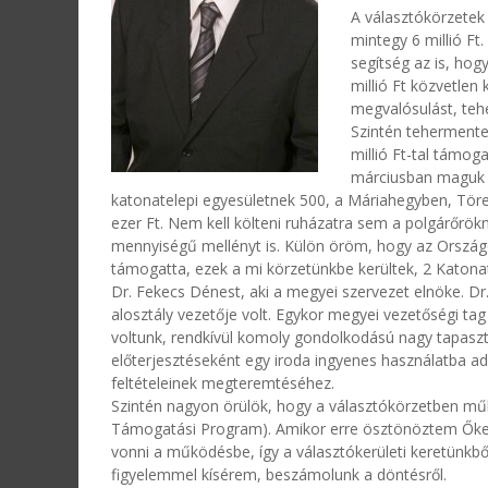
A választókörzetek 
mintegy 6 millió Ft
segítség az is, ho
millió Ft közvetlen
megvalósulást, tehe
Szintén tehermentes
millió Ft-tal támog
márciusban maguk a
katonatelepi egyesületnek 500, a Máriahegyben, Tör
ezer Ft. Nem kell költeni ruházatra sem a polgárőrökn
mennyiségű mellényt is. Külön öröm, hogy az Orszá
támogatta, ezek a mi körzetünkbe kerültek, 2 Katonate
Dr. Fekecs Dénest, aki a megyei szervezet elnöke. D
alosztály vezetője volt. Egykor megyei vezetőségi t
voltunk, rendkívül komoly gondolkodású nagy tapaszta
előterjesztéseként egy iroda ingyenes használatba a
feltételeinek megteremtéséhez.
Szintén nagyon örülök, hogy a választókörzetben mű
Támogatási Program). Amikor erre ösztönöztem Őket, 
vonni a működésbe, így a választókerületi keretünkből
figyelemmel kísérem, beszámolunk a döntésről.