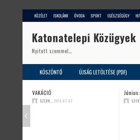
KÖZÉLET
ISKOLÁNK
ÓVODA
SPORT
EGÉSZSÉGÜGY
HI
Katonatelepi Közügyek
Nyitott szemmel…
KÖSZÖNTŐ
ÚJSÁG LETÖLTÉSE (PDF)
Június: A kirándulások hava
07
SZERK.
,
2015-07-07