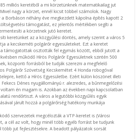
85 milliós keretéből a mi körzetünknek matematikailag jut
. Mivel nagy a körzet, ennél kicsit többel számolok. Nagy
gy a Borbáson néhány éve megkezdett kápolna építés kapott 2
 költségvetési támogatást, ez jelentős mértékben segíti a
rmentesíti a körzetnek jutó keretet.
íti keretünket az a közgyűlési döntés, amely szerint a város 5
atja a kecskeméti polgárőr egyesületeket. Ezt a keretet
 támogatottak osztották fel egymás között, ebből jutott a
ekvésben működő Hírös Polgárőr Egyesületnek szintén 500
ek, központi forrásból be tudják szerezni a megfelelő
gos Polgárőr Szövetség Kecskemétet 4 Honda robogóval
lepre, kettő a Hírös Egyesületbe. Ezért külön köszönet illeti
r. Fekecs Dénes nyugállományú r. alezredes, a bűnmegelőzési
ag voltam én magam is. Azokban az években napi kapcsolatban
latú rendőrtiszt. A város a legutóbbi közgyűlés egyik
dásával járult hozzá a polgárőrség hatékony munkája
ködő szervezetek megcélozták a VTP-keretet is (Városi
a cél az volt, hogy minél több egyéb forrást be tudjunk
 több jut fejlesztésekre. A beadott pályázatok sorsát