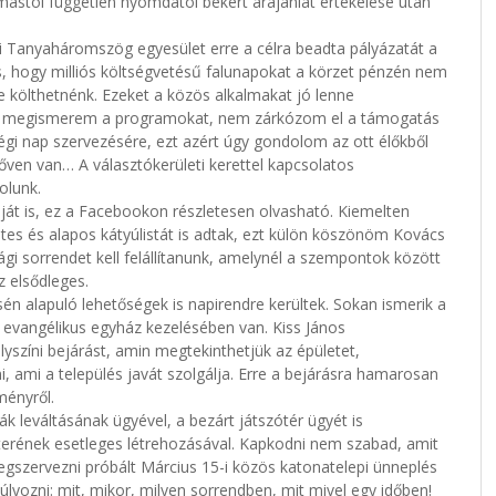
stól független nyomdától bekért árajánlat értékelése után
 Tanyaháromszög egyesület erre a célra beadta pályázatát a
s, hogy milliós költségvetésű falunapokat a körzet pénzén nem
re költhetnénk. Ezeket a közös alkalmakat jó lenne
 Ha megismerem a programokat, nem zárkózom el a támogatás
sségi nap szervezésére, ezt azért úgy gondolom az ott élőkből
őven van… A választókerületi kerettel kapcsolatos
olunk.
áját is, ez a Facebookon részletesen olvasható. Kiemelten
etes és alapos kátyúlistát is adtak, ezt külön köszönöm Kovács
i sorrendet kell felállítanunk, amelynél a szempontok között
 elsődleges.
n alapuló lehetőségek is napirendre kerültek. Sokan ismerik a
evangélikus egyház kezelésében van. Kiss János
lyszíni bejárást, amin megtekinthetjük az épületet,
 ami a település javát szolgálja. Erre a bejárásra hamarosan
ményről.
 leváltásának ügyével, a bezárt játszótér ügyét is
terének esetleges létrehozásával. Kapkodni nem szabad, amit
egszervezni próbált Március 15-i közös katonatelepi ünneplés
súlyozni: mit, mikor, milyen sorrendben, mit mivel egy időben!