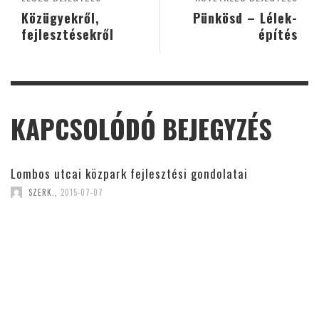
Közügyekről,
Pünkösd – Lélek-
fejlesztésekről
építés
KAPCSOLÓDÓ BEJEGYZÉS
Lombos utcai közpark fejlesztési gondolatai
SZERK.
,
2015-07-07