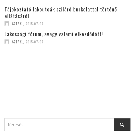
Tájékoztató lakóutcák szilárd burkolattal történő
ellátásáról
SZERK.
,
2015-07-07
Lakossági fórum, avagy valami elkezdődött!
SZERK.
,
2015-07-07