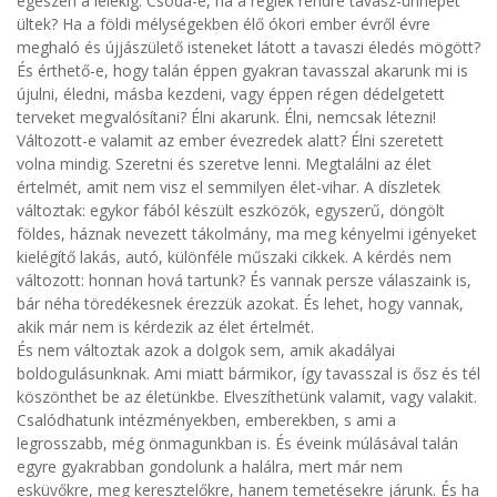
egészen a lélekig. Csoda-e, ha a régiek rendre tavasz-ünnepet
ültek? Ha a földi mélységekben élő ókori ember évről évre
meghaló és újjászülető isteneket látott a tavaszi éledés mögött?
És érthető-e, hogy talán éppen gyakran tavasszal akarunk mi is
újulni, éledni, másba kezdeni, vagy éppen régen dédelgetett
terveket megvalósítani? Élni akarunk. Élni, nemcsak létezni!
Változott-e valamit az ember évezredek alatt? Élni szeretett
volna mindig. Szeretni és szeretve lenni. Megtalálni az élet
értelmét, amit nem visz el semmilyen élet-vihar. A díszletek
változtak: egykor fából készült eszközök, egyszerű, döngölt
földes, háznak nevezett tákolmány, ma meg kényelmi igényeket
kielégítő lakás, autó, különféle műszaki cikkek. A kérdés nem
változott: honnan hová tartunk? És vannak persze válaszaink is,
bár néha töredékesnek érezzük azokat. És lehet, hogy vannak,
akik már nem is kérdezik az élet értelmét.
És nem változtak azok a dolgok sem, amik akadályai
boldogulásunknak. Ami miatt bármikor, így tavasszal is ősz és tél
köszönthet be az életünkbe. Elveszíthetünk valamit, vagy valakit.
Csalódhatunk intézményekben, emberekben, s ami a
legrosszabb, még önmagunkban is. És éveink múlásával talán
egyre gyakrabban gondolunk a halálra, mert már nem
esküvőkre, meg keresztelőkre, hanem temetésekre járunk. És ha