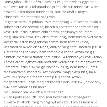
Önmagába kellene néznie hívőnek és nem hívőnek egyaránt.
A húsvét, Krisztus feltámadása próba elé állít mindenkit. Nem
ésszerű, ellentmond mindennek, ami racionális. Régen
elhihették, ma már más világ van…
Régen se hitték el jobban, mint manapság. A húsvét hajnalán a
sírhoz siető asszonyok se, hiszen a holttestet bebalzsamozni
készültek. Jézus legközelebbi barátai, tanítványai se, mert
magukba roskadva ültek attól félve, hogy nemsokára őket viszik
kivégezni, aztán meg mintha semmi nem történt volna,
visszatértek akkori életükhöz, amikor még nem ismerték Jézust.
A feltámadás senkinek nem fért bele a képbe. Aztán mégis
elhitték, mert nem tudták nem elhinni. A tanítványok közül talán
Tamás állhat legközelebb hozzánk: kételkedik, de meggyőzhető.
Lemaradt Jézus első megjelenéséről és így nem hitte el, amit
tanítványtársai mondtak. Azt mondta, majd akkor hisz, ha a
kezével érintheti a feltámadott Jézus sebeit. Aztán
megérinthette, Jézus meg azt mondta neki, nekünk: „boldogok,
akik nem látnak és hisznek.”
Mit üzenhet ma nekünk a feltámadás?
– Van újrakezdés! Ott, ahol már bezáródó lehetőségeket,
bukásokat látunk, még mindig nyílhat kapu. Hívő és nem hívő