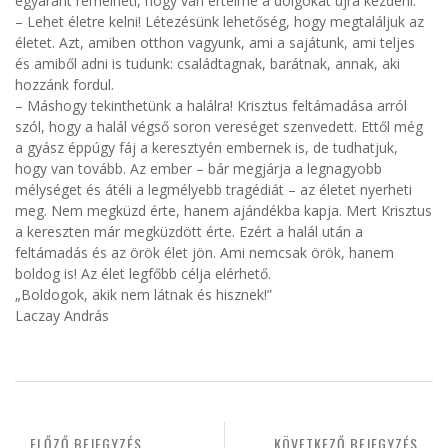
egyaránt remélheti, hogy van értelme a dolgokat újra kezdeni.
– Lehet életre kelni! Létezésünk lehetőség, hogy megtaláljuk az
életet. Azt, amiben otthon vagyunk, ami a sajátunk, ami teljes
és amiből adni is tudunk: családtagnak, barátnak, annak, aki
hozzánk fordul.
– Máshogy tekinthetünk a halálra! Krisztus feltámadása arról
szól, hogy a halál végső soron vereséget szenvedett. Ettől még
a gyász éppúgy fáj a keresztyén embernek is, de tudhatjuk,
hogy van tovább. Az ember – bár megjárja a legnagyobb
mélységet és átéli a legmélyebb tragédiát – az életet nyerheti
meg. Nem megküzd érte, hanem ajándékba kapja. Mert Krisztus
a kereszten már megküzdött érte. Ezért a halál után a
feltámadás és az örök élet jön. Ami nemcsak örök, hanem
boldog is! Az élet legfőbb célja elérhető.
„Boldogok, akik nem látnak és hisznek!”
Laczay András
ELŐZŐ BEJEGYZÉS
KÖVETKEZŐ BEJEGYZÉS