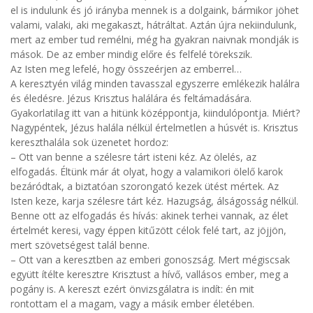
el is indulunk és jó irányba mennek is a dolgaink, bármikor jöhet
valami, valaki, aki megakaszt, hátráltat. Aztán újra nekiindulunk,
mert az ember tud remélni, még ha gyakran naivnak mondják is
mások. De az ember mindig előre és felfelé törekszik.
Az Isten meg lefelé, hogy összeérjen az emberrel…
A keresztyén világ minden tavasszal egyszerre emlékezik halálra
és éledésre. Jézus Krisztus halálára és feltámadására.
Gyakorlatilag itt van a hitünk középpontja, kiindulópontja. Miért?
Nagypéntek, Jézus halála nélkül értelmetlen a húsvét is. Krisztus
kereszthalála sok üzenetet hordoz:
– Ott van benne a szélesre tárt isteni kéz. Az ölelés, az
elfogadás. Éltünk már át olyat, hogy a valamikori ölelő karok
bezáródtak, a biztatóan szorongató kezek ütést mértek. Az
Isten keze, karja szélesre tárt kéz. Hazugság, álságosság nélkül.
Benne ott az elfogadás és hívás: akinek terhei vannak, az élet
értelmét keresi, vagy éppen kitűzött célok felé tart, az jöjjön,
mert szövetségest talál benne.
– Ott van a keresztben az emberi gonoszság. Mert mégiscsak
együtt ítélte keresztre Krisztust a hívő, vallásos ember, meg a
pogány is. A kereszt ezért önvizsgálatra is indít: én mit
rontottam el a magam, vagy a másik ember életében.