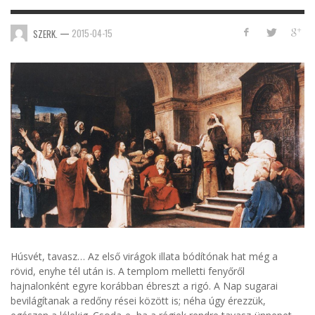
—
2015-04-15
SZERK.
Húsvét, tavasz… Az első virágok illata bódítónak hat még a
rövid, enyhe tél után is. A templom melletti fenyőről
hajnalonként egyre korábban ébreszt a rigó. A Nap sugarai
bevilágítanak a redőny rései között is; néha úgy érezzük,