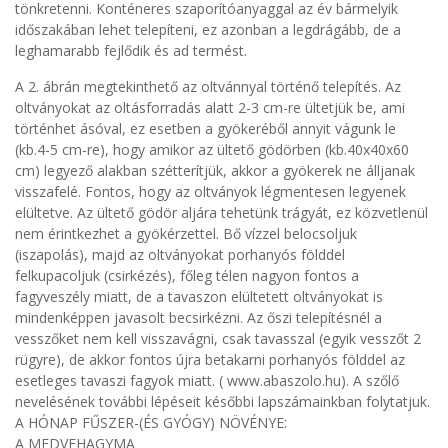
tönkretenni. Konténeres szaporítóanyaggal az év bármelyik
időszakában lehet telepíteni, ez azonban a legdrágább, de a
leghamarabb fejlődik és ad termést.
A 2. ábrán megtekinthető az oltvánnyal történő telepítés. Az
oltványokat az oltásforradás alatt 2-3 cm-re ültetjük be, ami
történhet ásóval, ez esetben a gyökeréből annyit vágunk le
(kb.4-5 cm-re), hogy amikor az ültető gödörben (kb.40x40x60
cm) legyező alakban szétterítjük, akkor a gyökerek ne álljanak
visszafelé. Fontos, hogy az oltványok légmentesen legyenek
elültetve. Az ültető gödör aljára tehetünk trágyát, ez közvetlenül
nem érintkezhet a gyökérzettel. Bő vízzel belocsoljuk
(iszapolás), majd az oltványokat porhanyós földdel
felkupacoljuk (csirkézés), főleg télen nagyon fontos a
fagyveszély miatt, de a tavaszon elültetett oltványokat is
mindenképpen javasolt becsirkézni. Az őszi telepítésnél a
vesszőket nem kell visszavágni, csak tavasszal (egyik vesszőt 2
rügyre), de akkor fontos újra betakarni porhanyós földdel az
esetleges tavaszi fagyok miatt. ( www.abaszolo.hu). A szőlő
nevelésének további lépéseit későbbi lapszámainkban folytatjuk.
A HÓNAP FŰSZER-(ÉS GYÓGY) NÖVÉNYE:
A MEDVEHAGYMA