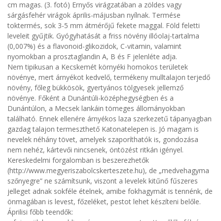
cm magas. (3. fotó) Ernyős virágzatában a zöldes vagy
sárgásfehér virágok április-májusban nyílnak. Termése
toktermés, sok 3-5 mm átmérőjű fekete maggal. Föld feletti
leveleit gyűjtik. Gyógyhatását a friss növény illóolaj-tartalma
(0,007%) és a flavonoid-glikozidok, C-vitamin, valamint
nyomokban a prosztaglandin A, B és F jelenléte adja.
Nem tipikusan a Kecskemét környéki homokos területek
növénye, mert árnyékot kedvelő, termékeny mulltalajon terjedő
növény, főleg bükkösök, gyertyános tölgyesek jellemző
növénye. Főként a Dunántúli-középhegységben és a
Dunántúlon, a Mecsek lankáin tömeges állományokban
található. Ennek ellenére árnyékos laza szerkezetű tápanyagban
gazdag talajon termeszthető Katonatelepen is. Jó magam is
nevelek néhány tövet, amelyek szaporíthatók is, gondozása
nem nehéz, kártevői nincsenek, öntözést ritkán igényel.
Kereskedelmi forgalomban is beszerezhetők
(http://www.megyeriszabolcskerteszete.hu), de „medvehagyma
szőnyegre” ne számítsunk, viszont a levelek kitűnő fűszeres
jelleget adnak sokféle ételnek, amibe fokhagymát is tennénk, de
önmagában is levest, főzeléket, pestot lehet készíteni belőle.
Áprilisi főbb teendők: