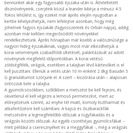
bennünket akár egy fagyosabb éjszaka után is. Átteleltetett
dísznövényeink, cserjéink közül a leander kibírja a mínusz 4-5
fokos lehűlést is, így ezeket már április elején nyugodtan a
kertbe kihelyezhetjük, nem lefelejtve azonban, hogy még
jöhetnek fagyos éjszakák (fagyosszentek és Orbán napja), addig
azonban már kellően megerősödött növényekkel
rendelkezhetünk. Április hónapban már kisebb a valószínűsége a
nagyon hideg éjszakáknak, vagyis most már elkezdhetjük a
korai vetemények szabadföldi ültetését, palántázását az adott
növénynek megfelelő időpontokban. A korai vetésű
zöldségfélék, virágok, esetében a talajban lévő kártevőket is el
kell pusztítani. Ellenük a vetés után 10 m-enként 2 dkg Basudin 5
G granulátumot szórjunk el. A szert – kiszórása után – alaposan
öntözzük bele a talajba.
A gyümölcsösökben, szőlőkben a metszést be kell fejezni, és
okvetlenül el kell végezni a lemosó permetezést, mert az
előrejelzések szerint, az enyhe tél miatt, komoly lisztharmat és
atkafertőzésre kell számítani. A kajszi és őszibarackfák
metszésére a legmegfelelőbb időszak a rügyfakadás és a
virágzás közötti időszak. Az egyéb csonthéjas gyümölcsfákat –
mint például a cseresznyéket és a meggyfákat -, még a virágzás