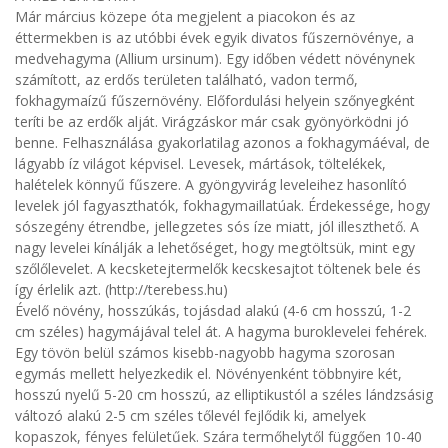
Már március közepe óta megjelent a piacokon és az
éttermekben is az utóbbi évek egyik divatos fűszernövénye, a
medvehagyma (Allium ursinum). Egy időben védett növénynek
számított, az erdős területen található, vadon termő,
fokhagymaízű fűszernövény. Előfordulási helyein szőnyegként
teríti be az erdők alját. Virágzáskor már csak gyönyörködni jó
benne. Felhasználása gyakorlatilag azonos a fokhagymáéval, de
lágyabb íz világot képvisel. Levesek, mártások, töltelékek,
halételek könnyű fűszere. A gyöngyvirág leveleihez hasonlító
levelek jól fagyaszthatók, fokhagymaillatúak. Érdekessége, hogy
sószegény étrendbe, jellegzetes sós íze miatt, jól illeszthető. A
nagy levelei kínálják a lehetőséget, hogy megtöltsük, mint egy
szőlőlevelet. A kecsketejtermelők kecskesajtot töltenek bele és
így érlelik azt. (http://terebess.hu)
Évelő növény, hosszúkás, tojásdad alakú (4-6 cm hosszú, 1-2
cm széles) hagymájával telel át. A hagyma buroklevelei fehérek.
Egy tövön belül számos kisebb-nagyobb hagyma szorosan
egymás mellett helyezkedik el. Növényenként többnyire két,
hosszú nyelű 5-20 cm hosszú, az elliptikustól a széles lándzsásig
változó alakú 2-5 cm széles tőlevél fejlődik ki, amelyek
kopaszok, fényes felületűek. Szára termőhelytől függően 10-40