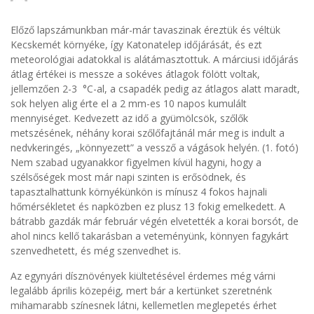
Előző lapszámunkban már-már tavaszinak éreztük és véltük
Kecskemét környéke, így Katonatelep időjárását, és ezt
meteorológiai adatokkal is alátámasztottuk. A márciusi időjárás
átlag értékei is messze a sokéves átlagok fölött voltak,
jellemzően 2-3 °C-al, a csapadék pedig az átlagos alatt maradt,
sok helyen alig érte el a 2 mm-es 10 napos kumulált
mennyiséget. Kedvezett az idő a gyümölcsök, szőlők
metszésének, néhány korai szőlőfajtánál már meg is indult a
nedvkeringés, „könnyezett” a vessző a vágások helyén. (1. fotó)
Nem szabad ugyanakkor figyelmen kívül hagyni, hogy a
szélsőségek most már napi szinten is erősödnek, és
tapasztalhattunk környékünkön is mínusz 4 fokos hajnali
hőmérsékletet és napközben ez plusz 13 fokig emelkedett. A
bátrabb gazdák már február végén elvetették a korai borsót, de
ahol nincs kellő takarásban a veteményünk, könnyen fagykárt
szenvedhetett, és még szenvedhet is.
Az egynyári dísznövények kiültetésével érdemes még várni
legalább április közepéig, mert bár a kertünket szeretnénk
mihamarabb színesnek látni, kellemetlen meglepetés érhet