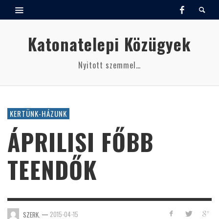
Katonatelepi Közügyek
Nyitott szemmel…
KERTÜNK-HÁZUNK
ÁPRILISI FŐBB
TEENDŐK
—
2015-04-15
SZERK.