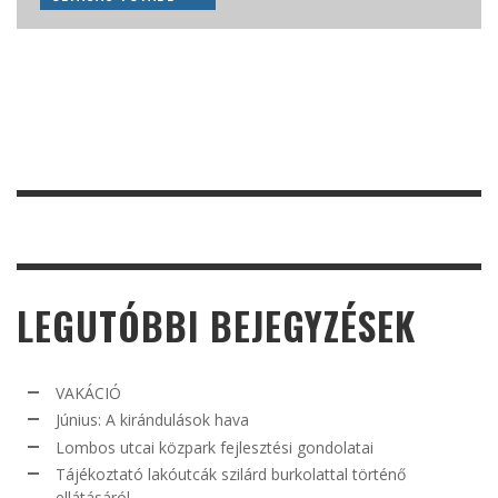
OLVASÁS TOVÁBB
LEGUTÓBBI BEJEGYZÉSEK
VAKÁCIÓ
Június: A kirándulások hava
Lombos utcai közpark fejlesztési gondolatai
Tájékoztató lakóutcák szilárd burkolattal történő
ellátásáról