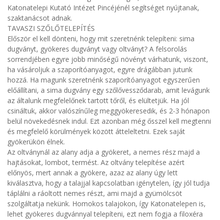
Katonatelepi Kutató Intézet Pincéjénél segítséget nyújtanak,
szaktanácsot adnak.
TAVASZI SZŐLŐTELEPÍTÉS
Először el kell dönteni, hogy mit szeretnénk telepíteni: sima
dugványt, gyökeres dugványt vagy oltványt? A felsorolás
sorrendjében egyre jobb minőségű növényt várhatunk, viszont,
ha vásároljuk a szaporítóanyagot, egyre drágábban jutunk
hozzá. Ha magunk szeretnénk szaporítóanyagot egyszerűen
előállítani, a sima dugvány egy szőlővessződarab, amit levágunk
az általunk megfelelőnek tartott tőről, és elültetjük. Ha jól
csináltuk, akkor valószínűleg meggyökeresedik, és 2-3 hónapon
belül növekedésnek indul. Ezt azonban még ősszel kell megtenni
és megfelelő körülmények között átteleltetni. Ezek saját
gyökerükön élnek.
Az oltványnál az alany adja a gyökeret, a nemes rész majd a
hajtásokat, lombot, termést. Az oltvány telepítése azért
előnyös, mert annak a gyökere, azaz az alany úgy lett
kiválasztva, hogy a talajjal kapcsolatban igénytelen, így jól tudja
táplálni a ráoltott nemes részt, ami majd a gyümölcsöt
szolgáltatja nekünk. Homokos talajokon, így Katonatelepen is,
lehet gyökeres dugvánnyal telepíteni, ezt nem fogja a filoxéra