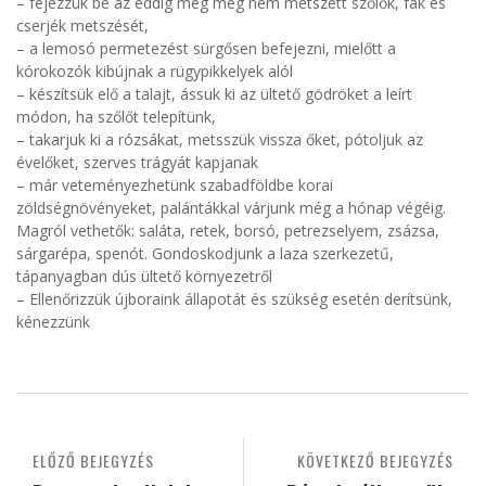
– fejezzük be az eddig még meg nem metszett szőlők, fák és
cserjék metszését,
– a lemosó permetezést sürgősen befejezni, mielőtt a
kórokozók kibújnak a rügypikkelyek alól
– készítsük elő a talajt, ássuk ki az ültető gödröket a leírt
módon, ha szőlőt telepítünk,
– takarjuk ki a rózsákat, metsszük vissza őket, pótoljuk az
évelőket, szerves trágyát kapjanak
– már veteményezhetünk szabadföldbe korai
zöldségnövényeket, palántákkal várjunk még a hónap végéig.
Magról vethetők: saláta, retek, borsó, petrezselyem, zsázsa,
sárgarépa, spenót. Gondoskodjunk a laza szerkezetű,
tápanyagban dús ültető környezetről
– Ellenőrizzük újboraink állapotát és szükség esetén derítsünk,
kénezzünk
ELŐZŐ BEJEGYZÉS
KÖVETKEZŐ BEJEGYZÉS