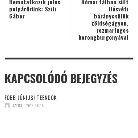
Bemutatkozik jeles
Római tálban sült
polgárőrünk: Szili
Húsvéti
Gábor
báránycsülök
zöldségágyon,
rozmaringos
korongburgonyával
KAPCSOLÓDÓ BEJEGYZÉS
FŐBB JÚNIUSI TEENDŐK
SZERK.
,
2015-06-15