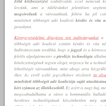
Zöld közbeszerzési
szabályzatát, ezzel nemcsak kö
leszünk, ami a túlélésünket jelentősen segít
megsórolunk
a városunknak, feltéve ha jól csin
minősített többségét adó koalíció
kérdés és vita né
javaslatot.
Környezetvédelmi díjazásra tett indítványunkat
a k
többségét adó koalíció szintén kérdés és vita nél
Indítványoztam továbbá, hogy a
jegyző
és a környeze
felelős alpolgármester a
pirolízis technológia
alkalma
kötelezettségének tegyen eleget, terjessze be a techn
lehetőségét városunkban, mint ahogy arra közgyűlés
őket. Az erről szóló jegyzőkönyv részleteit
itt olv
minősített többségét adó koalíciója saját utasításá
kéri számon az illetékesektől.
Ez azért is nagy baj, me
megszabadulhatna a város a kommunális hulladék
hevítéses technológiának köszönhetően még
sz