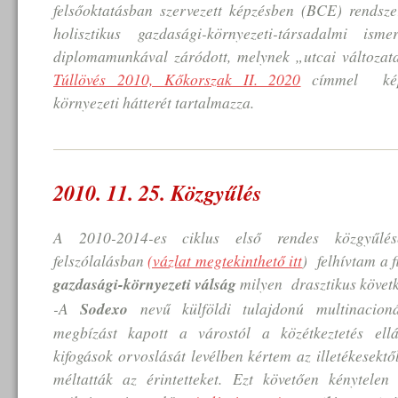
felsőoktatásban szervezett képzésben (BCE) rendsze
holisztikus gazdasági-környezeti-társadalmi ism
diplomamunkával záródott, melynek „utcai változata
Túllövés 2010, Kőkorszak II. 2020
címmel képvi
környezeti hátterét tartalmazza.
2010. 11. 25. Közgyűlés
A 2010-2014-es ciklus első rendes közgyűlés
felszólalásban
(vázlat megtekinthető itt
) felhívtam a 
gazdasági-környezeti válság
milyen drasztikus követk
-A
Sodexo
nevű külföldi tulajdonú multinacion
megbízást kapott a várostól a közétkeztetés ell
kifogások orvoslását levélben kértem az illetékesektő
méltatták az érintetteket. Ezt követően kénytele