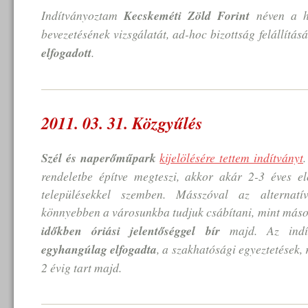
Indítványoztam
Kecskeméti Zöld Forint
néven a he
bevezetésének vizsgálatát, ad-hoc bizottság felállítás
elfogadott
.
2011. 03. 31. Közgyűlés
Szél és naperőműpark
kijelölésére tettem indítványt
rendeletbe építve megteszi, akkor akár 2-3 éves e
településekkel szemben. Másszóval az alternatí
könnyebben a városunkba tudjuk csábítani, mint más
időkben óriási jelentőséggel bír
majd. Az indít
egyhangúlag elfogadta
, a szakhatósági egyeztetések,
2 évig tart majd.