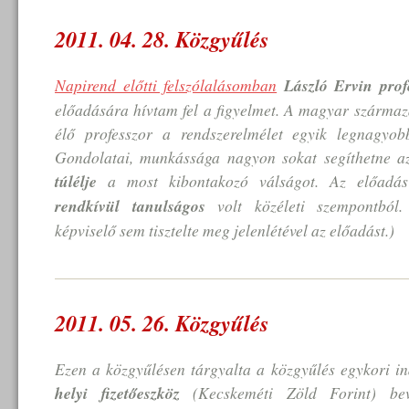
2011. 04. 28. Közgyűlés
Napirend előtti felszólalásomban
László Ervin prof
előadására hívtam fel a figyelmet. A magyar szárm
élő professzor a rendszerelmélet egyik legnagyob
Gondolatai, munkássága nagyon sokat segíthetne a
túlélje
a most kibontakozó válságot. Az előadás
rendkívül tanulságos
volt közéleti szempontból.
képviselő sem tisztelte meg jelenlétével az előadást.)
2011. 05. 26. Közgyűlés
Ezen a közgyűlésen tárgyalta a közgyűlés egykori 
helyi fizetőeszköz
(Kecskeméti Zöld Forint) bev