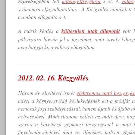
Szövetségében
tett
kötelezettségekről
szól. A
válas
számomra elfogadhatatlan. A Közgyűlés minősített t
azonban elfogadta azt.
A másik kérdés a
külterületi utak állapotát
volt h
pályázatra hívván fel a figyelmet, amit tavaly kihag
nem hagyja ki, a választ elfogadtam.
2012. 02. 16. Közgyűlés
Három év elteltével ismét
elektromos autó beszerzésé
mivel a környezetvédő közlekedésnek ezt a módját 
nemcsak jogi szabályozással, hanem újabb és újabb t
helyezésével. Módosítanom kellett az indítványt, ho
szerint a következő gépkocsi beszerzésnél a napi k
figyelembevételével dönt az illetékes, milyen gépko