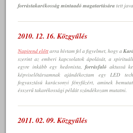
forrástakarékosság mintaadó magatartására
tett jav
2010. 12. 16. Közgyűlés
Napirend előtt
arra hívtam fel a figyelmet, hogy a
Kar
szerint az emberi kapcsolatok ápolását, a spirituáli
egyre inkább egy hedonista,
forrásfaló
aktussá kez
képviselőtársamnak ajándékoztam egy LED tec
fogyasztású karácsonyi fényfűzért, aminek bemutat
ésszerű takarékossági példát szándékozam mutatni.
2011. 02. 09. Közgyűlés