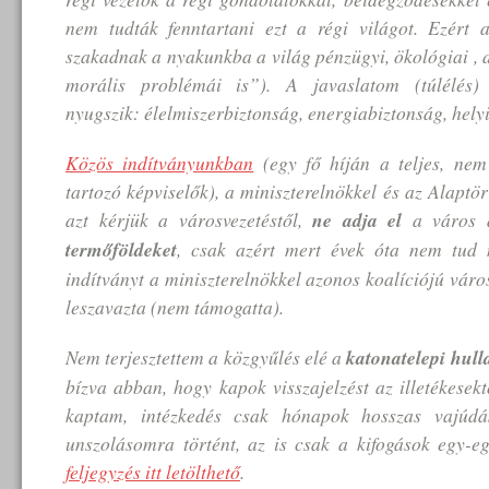
nem tudták fenntartani ezt a régi világot. Ezért 
szakadnak a nyakunkba a világ pénzügyi, ökológiai , d
morális problémái is”)
. A javaslatom (túlélés)
nyugszik: élelmiszerbiztonság, energiabiztonság, hely
Közös indítványunkban
(egy fő híján a teljes, ne
tartozó képviselők), a miniszterelnökkel és az Alapt
azt kérjük a városvezetéstől,
ne adja el
a város a
termőföldeket
, csak azért mert évek óta nem tud 
indítványt a miniszterelnökkel azonos koalíciójú vár
leszavazta (nem támogatta).
Nem terjesztettem a közgyűlés elé a
katonatelepi hul
bízva abban, hogy kapok visszajelzést az illetékesekt
kaptam, intézkedés csak hónapok hosszas vajúdá
unszolásomra történt, az is csak a kifogások egy-
feljegyzés itt letölthető
.