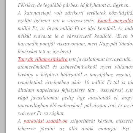
Félsiker, de legalább párbeszéd folyhatott az ügyben.
A katonatelepi volt zártkerti területek közvilágítá
ezelőtt ígéretet tett a városvezetés.
Ennek megvalós
millió Ft) az ötven millió Ft-os idei keretből. Az ind
nélkül szavazta le a városvezető koalíció. (Ezen 
harmadik pontját visszavontam, mert Nagypál Sándo
lépéseket tett az ügyben.)
Tanyák villamosítására
tett javaslatomat leszavazták. 
atomerőműből és szénerőművekből nyert villamo
kívánja a kiépített hálózattól a tanyájához vezetni,
rendeletünk értelmében akár 10 millió Ft-tal is t
általam napelemes fejlesztésre tett , összvárosi sz
rúgó javaslatomat pedig úgy utasították el, hog
tanyavilágban élő embereknek pályázatot írni, és az ö
százezer Ft-ra rúghat.
A
parkolási szabályok
szigorítását kértem, miszer
lehessen járatni az álló autók motorját. Ezt