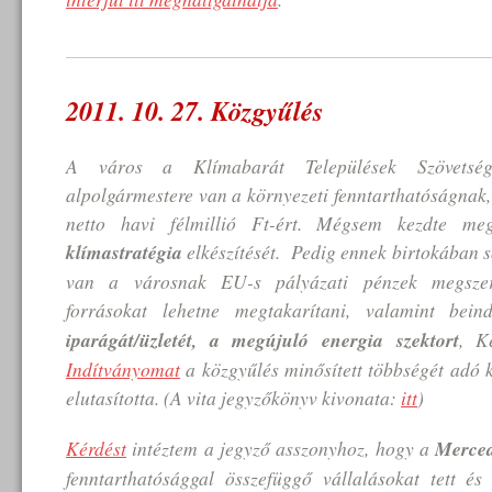
2011. 10. 27. Közgyűlés
A város a Klímabarát Települések Szövetség
alpolgármestere van a környezeti fenntarthatóságnak
netto havi félmillió Ft-ért. Mégsem kezdte me
klímastratégia
elkészítését. Pedig ennek birtokában 
van a városnak EU-s pályázati pénzek megszerz
forrásokat lehetne megtakarítani, valamint bein
iparágát/üzletét, a megújuló energia szektort
, K
Indítványomat
a közgyűlés minősített többségét adó 
elutasította. (A vita jegyzőkönyv kivonata:
itt
)
Kérdést
intéztem a jegyző asszonyhoz, hogy a
Merce
fenntarthatósággal összefüggő vállalásokat tett és 