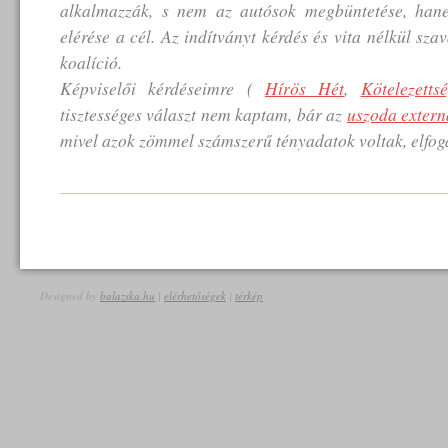
alkalmazzák, s nem az autósok megbüntetése, hane
elérése a cél. Az indítványt kérdés és vita nélkül sza
koalíció.
Képviselői kérdéseimre (
Hírös Hét
,
Kötelezetts
tisztességes választ nem kaptam, bár az
uszoda extern
mivel azok zömmel számszerű tényadatok voltak, elfo
Designed by
balazska.hu
|
elérhetőségek
|
térkép