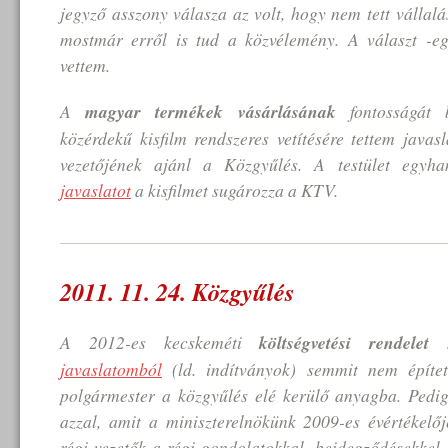
jegyző asszony válasza az volt, hogy nem tett vállalá
mostmár erről is tud a közvélemény. A választ -e
vettem.
A
magyar termékek vásárlásának
fontosságát 
közérdekű kisfilm rendszeres vetítésére tettem java
vezetőjének ajánl a Közgyűlés. A testület egyh
javaslatot
a kisfilmet sugározza a KTV.
2011. 11. 24. Közgyűlés
A 2012-es kecskeméti
költségvetési rendelet
ko
javaslatomból
(ld. indítványok) semmit nem építet
polgármester a közgyűlés elé kerülő anyagba. Pedig
azzal, amit a miniszterelnökünk 2009-es évértékel
régi vezetők a régi gondolatokkal, beidegződésekkel 