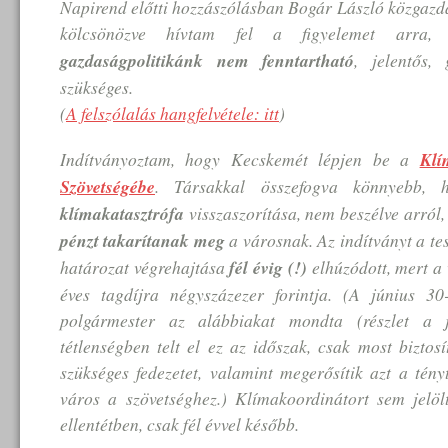
Napirend előtti hozzászólásban Bogár László közgazdá
kölcsönözve hívtam fel a figyelemet arr
gazdaságpolitikánk nem fenntartható
, jelentős, 
szükséges.
(
A felszólalás hangfelvétele: itt
)
Indítványoztam, hogy Kecskemét lépjen be a
Klí
Szövetségébe
. Társakkal összefogva könnyebb, 
klímakatasztrófa
visszaszorítása, nem beszélve arról,
pénzt takarítanak meg
a városnak. Az indítványt a tes
határozat végrehajtása
fél évig (!)
elhúzódott, mert a
éves tagdíjra négyszázezer forintja. (A június 30-
polgármester az alábbiakat mondta (részlet a 
tétlenségben telt el ez az időszak, csak most biztos
szükséges fedezetet, valamint megerősítik azt a tény
város a szövetséghez.) Klímakoordinátort sem jelöl
ellentétben, csak fél évvel később.