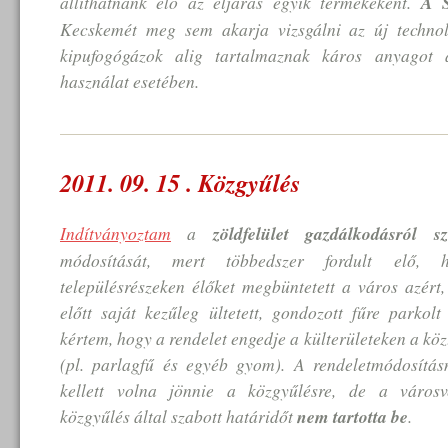
állíthatnánk elő az eljárás egyik termékeként.
A S
Kecskemét meg sem akarja vizsgálni az új technol
kipufogógázok alig tartalmaznak káros anyagot a
használat esetében.
2011. 09. 15 . Közgyűlés
Indítványoztam
a
zöldfelület gazdálkodásról s
módosítását, mert többedszer fordult elő, 
településrészeken élőket megbüntetett a város azért
előtt saját kezűleg ültetett, gondozott fűre parkolt
kértem, hogy a rendelet engedje a külterületeken a közt
(pl. parlagfű és egyéb gyom). A rendeletmódosítá
kellett volna jönnie a közgyűlésre, de a városve
közgyűlés által szabott határidőt
nem tartotta be
.