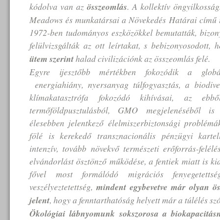
kódolva van az
összeomlás
. A kollektív öngyilkoss
Meadows és munkatársai a Növekedés Határai című
1972-ben tudományos eszközökkel bemutatták, bizony
felülvizsgálták az ott leírtakat, s bebizonyosodott,
ütem szerint
halad civilizációnk az összeomlás felé.
Egyre ijesztőbb mértékben fokozódik a globá
energiahiány, nyersanyag túlfogyasztás, a biodi
klímakatasztrófa fokozódó kihívásai, az e
termőföldpusztulásból, GMO megjelenéséből i
élesebben jelentkező élelmiszerbiztonsági problé
fölé is kerekedő transznacionális pénzügyi kartell
intenzív, tovább növekvő természeti erőforrás-felél
elvándorlást ösztönző működése, a fentiek miatt is ki
fővel most formálódó migrációs fenyegetettség
veszélyeztetettség,
mindent egybevetve már olyan ös
jelent
, hogy a
fenntarthatóság
helyett már a
túlélés
szó
Ökológiai lábnyomunk sokszorosa a biokapacitás