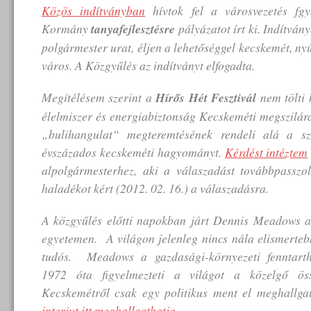
Közös indítványban
hívtok fel a városvezetés fg
Kormány
tanyafejlesztésre
pályázatot írt ki. Indítván
polgármester urat, éljen a lehetőséggel kecskemét, ny
város. A Közgyűlés az indítványt elfogadta.
Megítélésem szerint a
Hírős Hét
Fesztivál
nem tölti 
élelmiszer és energiabiztonság Kecskeméti megszilár
„bulihangulat“ megteremtésének rendeli alá a s
évszázados kecskeméti hagyományt.
Kérdést intéztem
alpolgármesterhez, aki a válaszadást továbbpassz
haladékot kért (2012. 02. 16.) a válaszadásra.
A közgyűlés előtti napokban járt Dennis Meadows 
egyetemen. A világon jelenleg nincs nála elismerteb
tudós. Meadows a gazdasági-környezeti fenntart
1972 óta figyelmezteti a világot a közelgő öss
Kecskemétről csak egy politikus ment el meghallga
interjut itt meghallgathatja
.