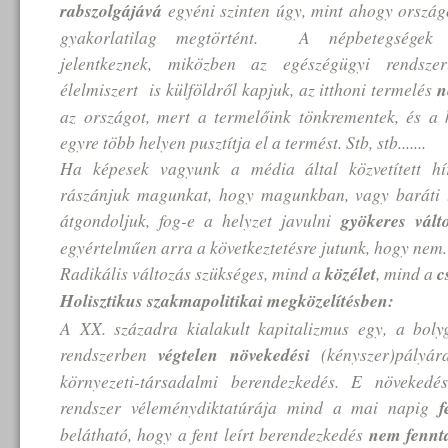
rabszolgájává
egyéni szinten úgy, mint ahogy ország
gyakorlatilag megtörtént. A népbetegségek 
jelentkeznek, miközben az egészégügyi rendsze
élelmiszert is külföldről kapjuk, az itthoni termelés
n
az országot, mert a termelőink tönkrementek, és a 
egyre több helyen pusztítja el a termést. Stb, stb.......
Ha képesek vagyunk a média által közvetített h
rászánjuk magunkat, hogy magunkban, vagy baráti 
átgondoljuk, fog-e a helyzet javulni
gyökeres válto
egyértelműen arra a következtetésre jutunk, hogy nem.
Radikális változás szükséges, mind a
közélet
, mind a
c
Holisztikus szakmapolitikai megközelítésben:
A XX. századra kialakult kapitalizmus egy, a bolyg
rendszerben
végtelen
növekedési
(kényszer)pályára
környezeti-társadalmi berendezkedés. E növekedés
rendszer véleménydiktatúrája mind a mai napig
f
belátható, hogy a fent leírt berendezkedés
nem fennt