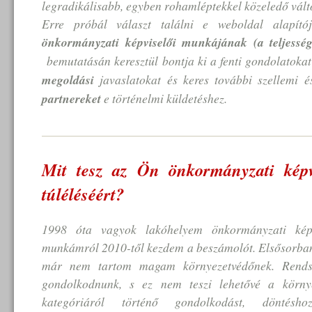
legradikálisabb, egyben rohamléptekkel közeledő vált
Erre próbál választ találni e weboldal alapítója
önkormányzati képviselői munkájának (a teljesség
bemutatásán keresztül bontja ki a fenti gondolatoka
megoldási
javaslatokat és keres további szellemi és
partnereket
e történelmi küldetéshez.
Mit tesz az Ön önkormányzati képv
túléléséért?
1998 óta vagyok lakóhelyem önkormányzati képv
munkámról 2010-től kezdem a beszámolót. Elsősorban 
már nem tartom magam környezetvédőnek. Rendsz
gondolkodnunk, s ez nem teszi lehetővé a környe
kategóriáról történő gondolkodást, döntésho