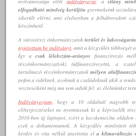
nyilvánossága előtt
indítványozni
: a
silány minő
elfogadható minőség kerüljön
gyermekeink asztalára
sikerült elérni, ami elsősorban a felháborodott szü
köszönhető.
A városrészi önkormányzatok
terület és lakosságará
nyújtottam be indítványt
, amit a közgyűlés többségét a
Így a
csak lélekszám-arányos
finanszírozás mell
részönkormányzat(ok) túlfinanszírozottá, a szatell
tartalmazó részönkormányzatok
mélyen alulfinanszí
pofon a vidéknek, azoknak a családoknak akik a rend
veszteseiként még ma sem adták fel: az élelmünket ter
Indítványoztam
, hogy a 10 oldalnál nagyobb ter
előterjesztéseket ne nyomtassuk ki a képviselők rés
2010-ben új laptopot, ezért a kecskemet.hu oldalon 
ezek a dokumentumok. A közgyűlés minősített töb
kérdés és vita nélkül utasította el
a klímaváltozás v