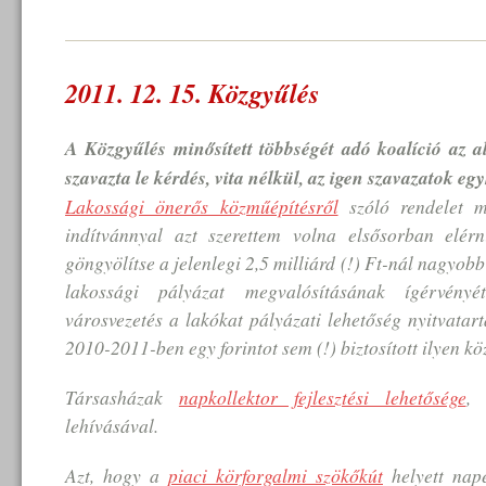
2011. 12. 15. Közgyűlés
A Közgyűlés minősített többségét adó koalíció az a
szavazta le kérdés, vita nélkül, az
igen
szavazatok egy
Lakossági önerős közműépítésről
szóló rendelet m
indítvánnyal azt szerettem volna elsősorban elér
göngyölítse a jelenlegi 2,5 milliárd (!) Ft-nál nagyob
lakossági pályázat megvalósításának ígérvény
városvezetés a lakókat pályázati lehetőség nyitvatar
2010-2011-ben egy forintot sem (!) biztosított ilyen kö
Társasházak
napkollektor fejlesztési lehetősége
,
lehívásával.
Azt, hogy a
piaci körforgalmi szökőkút
helyett nap