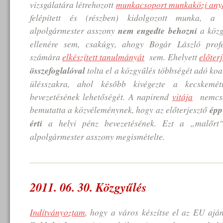
vizsgálatára létrehozott
munkacsoport munkaközi any
felépített és (részben) kidolgozott munka, a te
alpolgármester asszony
nem engedte behozni
a közg
ellenére sem, csakúgy, ahogy Bogár László prof
számára
elkészített tanulmányát
sem. Ehelyett
előter
összefoglalóval
tolta el a közgyűlés többségét adó koal
ülésszakra, ahol később kivégezte a kecskeméti
bevezetésének lehetőségét. A napirend
vitája
nemcsak
bemutatta a közvéleménynek, hogy az előterjesztő
épp
érti
a helyi pénz bevezetésének. Ezt a „malőrt“
alpolgármester asszony megismételte.
2011. 06. 30. Közgyűlés
Indítványoztam
, hogy a város készítse el az EU ajá