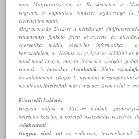
mint Magyarországon, és Kecskeméten is. Mi
vagyunk, a kapitalista rendszer sajátossága és f
életvitelünk miatt.
Magyarország 2012-re a hétköznapi önújrateremtésé
valamennyi funkció felett elvesztette az ellenőr
energetika, média, távközlés, informatika, 
kereskedelem, az élelmiszer, gyógyszer előállító és 
mind-mind idegen, magán érdekeket szolgáló globál
vannak, és bármikor
elvonhatók
, illetve
szembefo
társadalommal. (Bogár L. nyomán) Kiszolgáltatottság
mondható,
túlélésünk
már évtizedes távon belül is ves
Képviselői küldetés
Hogyan tudjuk a 2012-re kilakult gazdasági-kö
helyzetet kezelni, a közelgő összeomlás veszélyét, i
csökkenteni
?
Hogyan éljük túl
az emberiség történelmének l