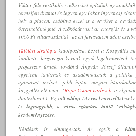
Viktor féle vertikális szélkereket építsünk ugyanabbó
termeljen áramot és legyen egy (akár ingyenes) elekr
hely a piacon, csábítva ezzel is a vevőket a bevásá
őstermelőink felé. A szökőkút viszi az energiát és a v
1000 Ft villanyszámla) , az én javaslatom adott esetbe
Túlélési stratégia
kidolgozása. Ezzel a Közgyűlés min
koalíció
leszavazta korunk egyik legelismertebb t
professzor úrnak, továbbá Ángyán József államtit
egyetemi tanárnak és akadémikusnak a politika f
ajánlását, melyet –jobb híján- magam bátorkodtam
közgyűlés elé vinni. (
Böjte Csaba körlevele
is elgond
döntéshozót.)
Ez volt eddigi 13 éves képviselői tevé
és legnagyobb, a város számára átütő (válságke
kezdeményezése
.
Kérdések is elhangoztak. Az egyik a
Klím