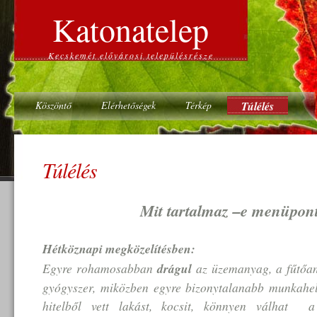
Katonatelep
Kecskemét elővárosi településrésze
Köszöntő
Elérhetőségek
Térkép
Túlélés
Túlélés
Mit tartalmaz –e menüpon
Hétköznapi megközelítésben:
Egyre rohamosabban
drágul
az üzemanyag, a fűtőany
gyógyszer, miközben egyre bizonytalanabb munkahely
hitelből vett lakást, kocsit, könnyen válhat