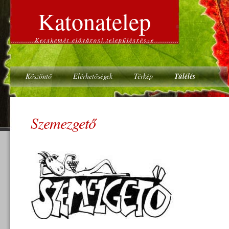
Katonatelep
Kecskemét elővárosi településrésze
Köszöntő
Elérhetőségek
Térkép
Túlélés
Szemezgető