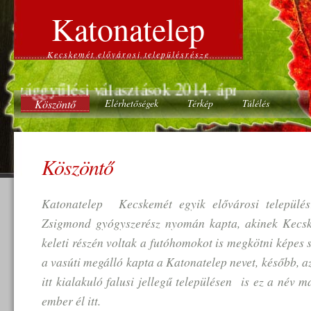
Katonatelep
Kecskemét elővárosi településrésze
zággyűlési választások 2014. április 06.
Köszöntő
Elérhetőségek
Térkép
Túlélés
Köszöntő
Katonatelep Kecskemét egyik elővárosi település
Zsigmond gyógyszerész nyomán kapta, akinek Kecsk
keleti részén voltak a futóhomokot is megkötni képes 
a vasúti megálló kapta a Katonatelep nevet, később, 
itt kialakuló falusi jellegű településen is ez a név 
ember él itt.