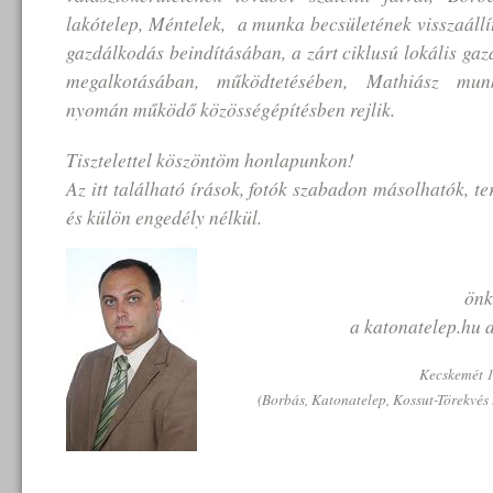
lakótelep, Méntelek, a munka becsületének visszaállí
gazdálkodás beindításában, a zárt ciklusú lokális ga
megalkotásában, működtetésében, Mathiász mun
nyomán működő közösségépítésben rejlik.
Tisztelettel köszöntöm honlapunkon!
Az itt található írások, fotók szabadon másolhatók, te
és külön engedély nélkül.
önk
a katonatelep.hu a
Kecskemét 15
(Borbás, Katonatelep, Kossut-Törekvés 