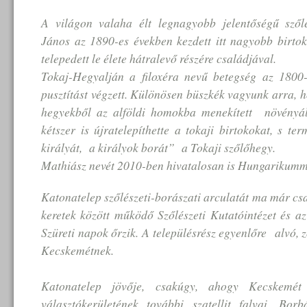
A világon valaha élt legnagyobb jelentőségű szől
János az 1890-es években kezdett itt nagyobb birtok
telepedett le élete hátralevő részére családjával.
Tokaj-Hegyalján a filoxéra nevű betegség az 1800-
pusztítást végzett. Különösen büszkék vagyunk arra, h
hegyekből az alföldi homokba menekített növényá
kétszer is újratelepíthette a tokaji birtokokat, s te
királyát, a királyok borát” a Tokaji szőlőhegy.
Mathiász nevét 2010-ben hivatalosan is Hungarikummá
Katonatelep szőlészeti-borászati arculatát ma már cs
keretek között működő Szőlészeti Kutatóintézet és a
Szüreti napok őrzik. A településrész egyenlőre alvó, 
Kecskemétnek.
Katonatelep jövője, csakúgy, ahogy Kecskemé
választókerületének további szatellit falvai, Borb