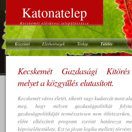
Katonatelep
Kecskemét elővárosi településrésze
Köszöntő
Elérhetőségek
Térkép
Túlélés
Kecskemét Gazdasági Kitörés
melyet a közgyűlés elutasított.
Kecskemét város életét, sikerét vagy kudarcát most al
meg, hogy milyen gazdaságpolitikát folyt
gazdaságpolitikáját természetesen nem ötletszerűen,
előre elkészített program szerint határozza 
képviselőtestülete. Ezt (a józan logika mellett) törvény 