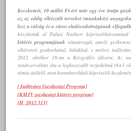
Kecskemét, 10 millió Ft-ért már egy éve íratja gazd
ez, az eddig elkészült terveket (munkaközi anyagoka
lesz a válság és a város eladósodottságának elfogad
készítettük el Falusi Norbert képviselőtársamm
kitörés programjának
vitaanyagát, amely gyökerese
elkövetett gyakorlattal, hibákkal, s melyet indítvány
2012. október 18-án a Közgyűlés ülésére. Az in
rendszerváltás óta a leghosszabb terjedelmű (6+1 ol
témát átölelő, nem kormányoldali képviselői kezdemé
[ Indítvány Gazdasági Program]
[KMJV gazdasági kitörés program]
[H_2012 313]